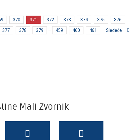
69
370
371
372
373
374
375
376
377
378
379
···
459
460
461
Sledeće
tine Mali Zvornik