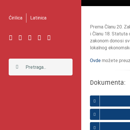
Ćirilica
Latinica
Prema Članu 20. Zak
i Članu 18. Statuta
Facebook
Instagram
YouTube
Twitter
E-
zakonom donosi svoj
pošta
lokalnog ekonomsko
Ovde
možete preuze
Pretraga:
Dokumenta: