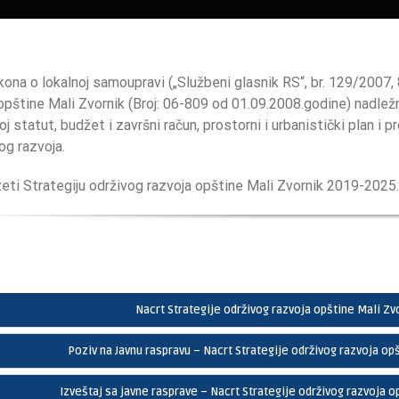
ona o lokalnoj samoupravi („Službeni glasnik RS“, br. 129/2007
 opštine Mali Zvornik (Broj: 06-809 od 01.09.2008.godine) nadlež
 statut, budžet i završni račun, prostorni i urbanistički plan i 
g razvoja.
ti Strategiju održivog razvoja opštine Mali Zvornik 2019-2025.
Nacrt Strategije održivog razvoja opštine Mali Z
Poziv na Javnu raspravu – Nacrt Strategije održivog razvoja o
Izveštaj sa javne rasprave – Nacrt Strategije održivog razvoja 