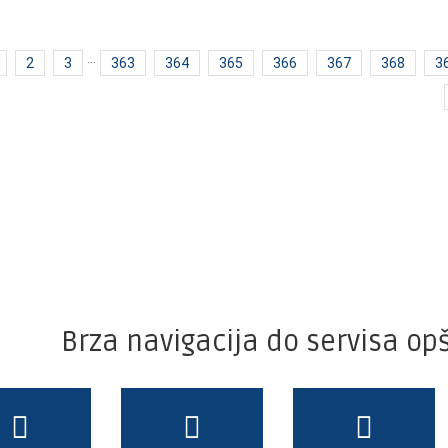
2
3
···
363
364
365
366
367
368
3
Brza navigacija do servisa opš