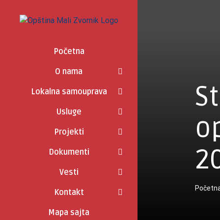
Skip
to
content
Početna
O nama
St
Lokalna samouprava
Usluge
o
Projekti
2
Dokumenti
Vesti
Početn
Kontakt
Mapa sajta