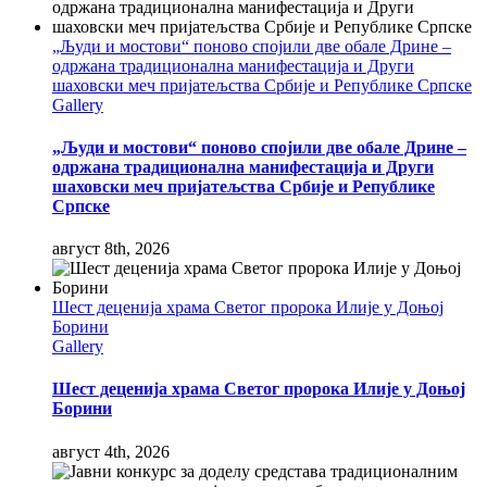
„Људи и мостови“ поново спојили две обале Дрине –
одржана традиционална манифестација и Други
шаховски меч пријатељства Србије и Републике Српске
Gallery
„Људи и мостови“ поново спојили две обале Дрине –
одржана традиционална манифестација и Други
шаховски меч пријатељства Србије и Републике
Српске
август 8th, 2026
Шест деценија храма Светог пророка Илије у Доњој
Борини
Gallery
Шест деценија храма Светог пророка Илије у Доњој
Борини
август 4th, 2026