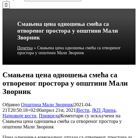
Смањена цена одношења смећа са
отвореног простора у општини Мали
Зворник
Почетна
»
Смањена цена одношења смећа са отвореног
простора у општини Мали Зворник
Смањена цена одношења смећа са
отвореног простора у општини Мали
Зворник
Објавио
Општина Мали Зворник
|
2021-04-
21T20:50:18+02:00
април 21st, 2021
|
Вести
,
ЈКП Дрина
,
Најновије вести
,
Привреда
|
Коментари су искључени
на
Смањена цена одношења смећа са отвореног простора у
општини Мали Зворник
Цена одношења комуналног отпада са отвореног простора за