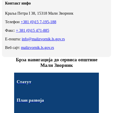
Контакт инфо
Краља Петра I 38, 15318 Мали Зворник
Телефон
+381 (0)15 7-195-188
Факс:
+ 381 (0)15 471-885
Е-пошта:
info@malizvornik.ls.gov.rs
Веб сајт:
malizvornik.ls.gov.rs
Брза навигација до сервиса општине
Мали Зворник
Статут
План развоја