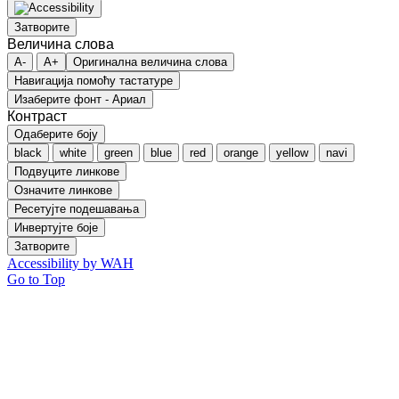
Затворите
Величина слова
A-
A+
Оригинална величина слова
Навигација помоћу тастатуре
Изаберите фонт - Ариал
Контраст
Одаберите боју
black
white
green
blue
red
orange
yellow
navi
Подвуците линкове
Означите линкове
Ресетујте подешавања
Инвертујте боје
Затворите
Accessibility by WAH
Go to Top