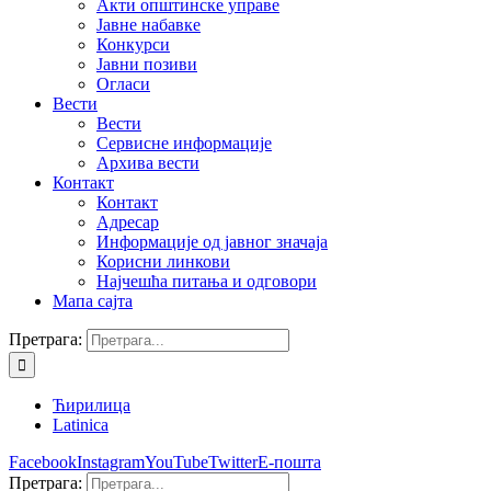
Акти општинске управе
Јавне набавке
Конкурси
Јавни позиви
Огласи
Вести
Вести
Сервисне информације
Архива вести
Контакт
Контакт
Адресар
Информације од јавног значаја
Корисни линкови
Најчешћа питања и одговори
Мапа сајта
Претрага:
Ћирилица
Latinica
Facebook
Instagram
YouTube
Twitter
Е-пошта
Претрага: