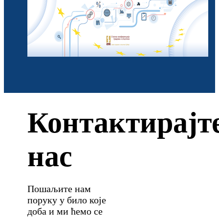
Контактирајт
нас
Пошаљите нам
поруку у било које
доба и ми ћемо се