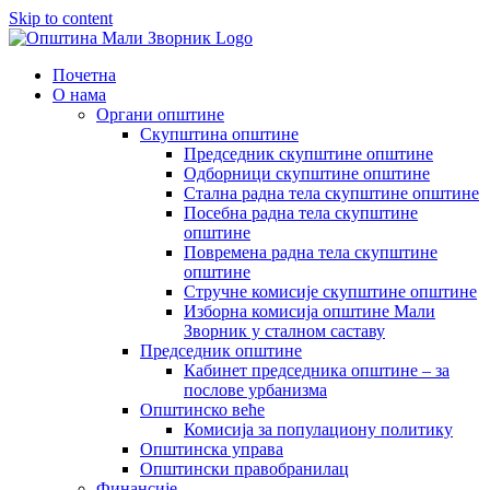
Skip to content
Почетна
О нама
Органи општине
Скупштина општине
Председник скупштине општине
Одборници скупштине општине
Стална радна тела скупштине општине
Посебна радна тела скупштине
општине
Повремена радна тела скупштине
општине
Стручне комисије скупштине општине
Изборна комисија општине Мали
Зворник у сталном саставу
Председник општине
Кабинет председника општине – за
послове урбанизма
Општинско веће
Комисија за популациону политику
Општинска управа
Општински правобранилац
Финансије