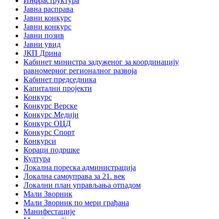
Инфраструктура
Јавна расправа
Јавни конкурс
Јавни конкурс
Јавни позив
Јавни увид
ЈКП Дрина
Кабинет министра задуженог за координацију
равномерног регионалног развоја
Кабинет председника
Капитални пројекти
Конкурс
Конкурс Верске
Конкурс Медији
Конкурс ОЦД
Конкурс Спорт
Конкурси
Кораци подршке
Култура
Локална пореска администрација
Локална самоуправа за 21. век
Локални план управљања отпадом
Мали Зворник
Мали Зворник по мери грађана
Манифестације