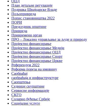
ОЦД
План детаљне регулације
Подршка Швајцарске Владе
Пољопривреда
Попис становништва 2022
ПОРИ
Председник општине
Привреда
Привремени орган
ПРО – Локално управљање за људе и природу
Пројектно финансирање
Пројектно финансирање Медији
Пројектно финансирање ОЦД
Пројектно финансирање Спорт
Пројектно финансирање Цркве
Референдум 2022
Реформа пореза на имовину
Саобраћај
саобраћаја и инфраструктуре
Саопштења
Седнице скупштине
Сервисне информације
СКГО
Соларно буђење Србије
Социјалне услуге