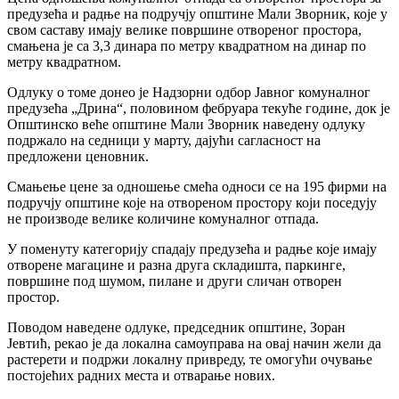
предузећа и радње на подручју општине Мали Зворник, које у
свом саставу имају велике површине отвореног простора,
смањена је са 3,3 динара по метру квадратном на динар по
метру квадратном.
Одлуку о томе донео је Надзорни одбор Јавног комуналног
предузећа „Дрина“, половином фебруара текуће године, док је
Општинско веће општине Мали Зворник наведену одлуку
подржало на седници у марту, дајући сагласност на
предложени ценовник.
Смањење цене за одношење смећа односи се на 195 фирми на
подручју општине које на отвореном простору који поседују
не производе велике количине комуналног отпада.
У поменуту категорију спадају предузећа и радње које имају
отворене магацине и разна друга складишта, паркинге,
површине под шумом, пилане и други сличан отворен
простор.
Поводом наведене одлуке, председник општине, Зоран
Јевтић, рекао је да локална самоуправа на овај начин жели да
растерети и подржи локалну привреду, те омогући очување
постојећих радних места и отварање нових.