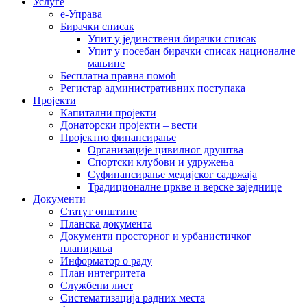
Услуге
е-Управа
Бирачки списак
Упит у јединствени бирачки списак
Упит у посебан бирачки списак националне
мањине
Бесплатна правна помоћ
Регистар административних поступака
Пројекти
Капитални пројекти
Донаторски пројекти – вести
Пројектно финансирање
Организације цивилног друштва
Спортски клубови и удружења
Суфинансирање медијског садржаја
Традиционалне цркве и верске заједнице
Документи
Статут општине
Планска документа
Документи просторног и урбанистичког
планирања
Информатор о раду
План интегритета
Службени лист
Систематизација радних места