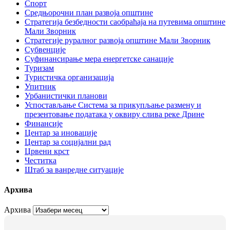
Спорт
Средњорочни план развоја општине
Стратегија безбедности саобраћаја на путевима општине
Мали Зворник
Стратегије руралног развоја општине Мали Зворник
Субвенције
Суфинансирање мера енергетске санације
Туризам
Туристичка организација
Упитник
Урбанистички планови
Успостављање Система за прикупљање размену и
презентовање података у оквиру слива реке Дрине
Финансије
Центар за иновације
Центар за социјални рад
Црвени крст
Честитка
Штаб за ванредне ситуације
Архива
Архива