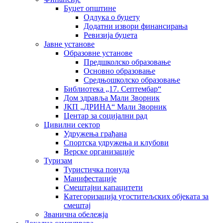
Буџет општине
Одлука о буџету
Додатни извори финансирања
Ревизија буџета
Јавне установе
Образовне установе
Предшколско образовање
Основно образовање
Средњошколско образовање
Библиотека „17. Септембар“
Дом здравља Мали Зворник
ЈКП „ДРИНА“ Мали Зворник
Центар за социјални рад
Цивилни сектор
Удружења грађана
Спортска удружења и клубови
Верске организације
Туризам
Туристичка понуда
Манифестације
Смештајни капацитети
Категоризација угоститељских објеката за
смештај
Званична обележја