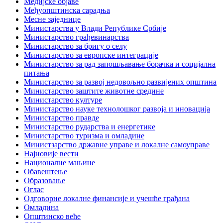
Медијске објаве
Међуопштинска сарадња
Месне заједнице
Министарства у Влади Републике Србије
Министарство грађевинарства
Министарство за бригу о селу
Министарство за европске интеграције
Министарство за рад запошљавање борачка и социјална
питања
Министарство за развој недовољно развијених општина
Министарство заштите животне средине
Министарство културе
Министарство науке технолошког развоја и иновација
Министарство правде
Министарство рударства и енергетике
Министарство туризма и омладине
Министзарство државне управе и локалне самоуправе
Најновије вести
Националне мањине
Обавештење
Образовање
Оглас
Одговорне локалне финансије и учешће грађана
Омладина
Општинско веће