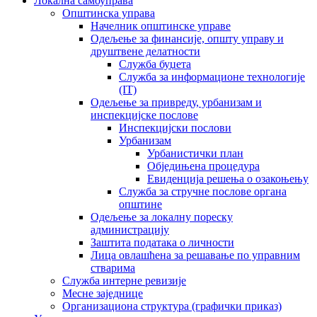
Локална самоуправа
Општинска управа
Начелник општинске управе
Одељење за финансије, општу управу и
друштвене делатности
Служба буџета
Служба за информационе технологије
(IT)
Одељење за привреду, урбанизам и
инспекцијске послове
Инспекцијски послови
Урбанизам
Урбанистички план
Обједињена процедура
Евиденција решења о озакоњењу
Служба за стручне послове органа
општине
Одељење за локалну пореску
администрацију
Заштита података о личности
Лица овлашћена за решавање по управним
стварима
Служба интерне ревизије
Месне заједнице
Организациона структура (графички приказ)