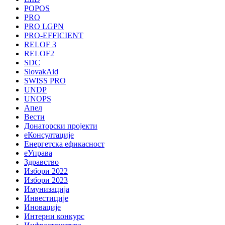
POPOS
PRO
PRO LGPN
PRO-EFFICIENT
RELOF 3
RELOF2
SDC
SlovakAid
SWISS PRO
UNDP
UNOPS
Апел
Вести
Донаторски пројекти
еКонсултације
Енергетска ефикасност
еУправа
Здравство
Избори 2022
Избори 2023
Имунизација
Инвестиције
Иновације
Интерни конкурс