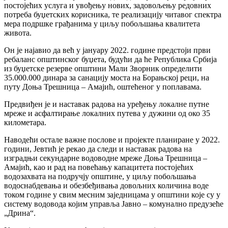
постојећих услуга и увођењу нових, задовољењу редовних
потреба буџетских корисника, те реализацију читавог спектра
мера подршке грађанима у циљу побољшања квалитета
живота.
Он је најавио да већ у јануару 2022. године предстоји први
ребаланс општинског буџета, будући да ће Република Србија
из буџетске резерве општини Мали Зворник определити
35.000.000 динара за санацију моста на Борањској реци, на
путу Доња Трешница – Амајић, оштећеног у поплавама.
Предвиђен је и наставак радова на уређењу локалне путне
мреже и асфалтирање локалних путева у дужини од око 35
километара.
Наводећи остале важне послове и пројекте планиране у 2022.
години, Јевтић је рекао да следи и наставак радова на
изградњи секундарне водоводне мреже Доња Трешница –
Амајић, као и рад на повећању капацитета постојећих
водозахвата на подручју општине, у циљу побољшања
водоснабдевања и обезбеђивања довољних количина воде
током године у свим месним заједницама у општини које су у
систему водовода којим управља Јавно – комунално предузеће
„Дрина“.