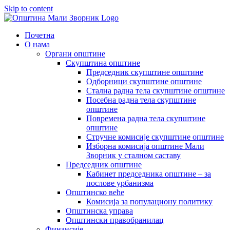
Skip to content
Почетна
О нама
Органи општине
Скупштина општине
Председник скупштине општине
Одборници скупштине општине
Стална радна тела скупштине општине
Посебна радна тела скупштине
општине
Повремена радна тела скупштине
општине
Стручне комисије скупштине општине
Изборна комисија општине Мали
Зворник у сталном саставу
Председник општине
Кабинет председника општине – за
послове урбанизма
Општинско веће
Комисија за популациону политику
Општинска управа
Општински правобранилац
Финансије