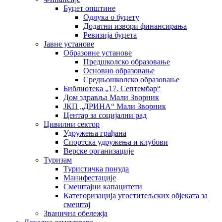
Буџет општине
Одлука о буџету
Додатни извори финансирања
Ревизија буџета
Јавне установе
Образовне установе
Предшколско образовање
Основно образовање
Средњошколско образовање
Библиотека „17. Септембар“
Дом здравља Мали Зворник
ЈКП „ДРИНА“ Мали Зворник
Центар за социјални рад
Цивилни сектор
Удружења грађана
Спортска удружења и клубови
Верске организације
Туризам
Туристичка понуда
Манифестације
Смештајни капацитети
Категоризација угоститељских објеката за
смештај
Званична обележја