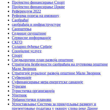
Пројектно финансирање Спорт
Пројектно финансирање Цркве
Референдум 2022
Реформа пореза на имовину
Саобраћај
саобраћаја и инфраструктуре
Саопштења
Седнице скупштине
Сервисне информације
СКГО
Соларно буђење Србије
Социјалне услуге
Спорт
Средњорочни план развоја општине
Стратегија безбедности саобраћаја на путевима општине
Мали Зворник
Стратегије руралног развоја општине Мали Зворник
Субвенције
Суфинансирање мера енергетске санације
Туризам
Туристичка организација
Упитник
Урбанистички планови
Успостављање Система за прикупљање размену и
презентовање података у оквиру слива реке Дрине