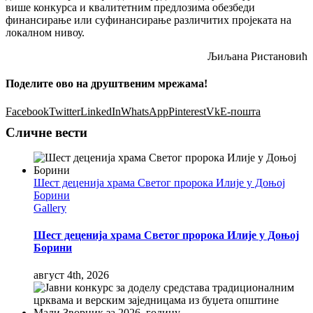
више конкурса и квалитетним предлозима обезбеди
финансирање или суфинансирање различитих пројеката на
локалном нивоу.
Љиљана Ристановић
Поделите ово на друштвеним мрежама!
Facebook
Twitter
LinkedIn
WhatsApp
Pinterest
Vk
Е-пошта
Сличне вести
Шест деценија храма Светог пророка Илије у Доњој
Борини
Gallery
Шест деценија храма Светог пророка Илије у Доњој
Борини
август 4th, 2026