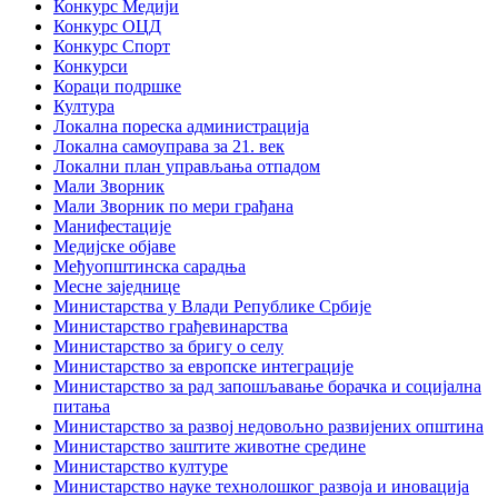
Конкурс Медији
Конкурс ОЦД
Конкурс Спорт
Конкурси
Кораци подршке
Култура
Локална пореска администрација
Локална самоуправа за 21. век
Локални план управљања отпадом
Мали Зворник
Мали Зворник по мери грађана
Манифестације
Медијске објаве
Међуопштинска сарадња
Месне заједнице
Министарства у Влади Републике Србије
Министарство грађевинарства
Министарство за бригу о селу
Министарство за европске интеграције
Министарство за рад запошљавање борачка и социјална
питања
Министарство за развој недовољно развијених општина
Министарство заштите животне средине
Министарство културе
Министарство науке технолошког развоја и иновација