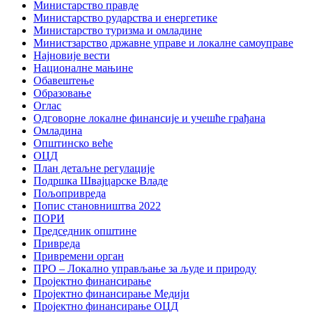
Министарство правде
Министарство рударства и енергетике
Министарство туризма и омладине
Министзарство државне управе и локалне самоуправе
Најновије вести
Националне мањине
Обавештење
Образовање
Оглас
Одговорне локалне финансије и учешће грађана
Омладина
Општинско веће
ОЦД
План детаљне регулације
Подршка Швајцарске Владе
Пољопривреда
Попис становништва 2022
ПОРИ
Председник општине
Привреда
Привремени орган
ПРО – Локално управљање за људе и природу
Пројектно финансирање
Пројектно финансирање Медији
Пројектно финансирање ОЦД