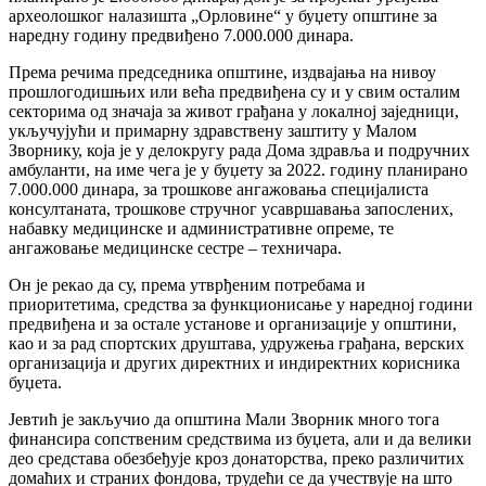
археолошког налазишта „Орловине“ у буџету општине за
наредну годину предвиђено 7.000.000 динара.
Према речима председника општине, издвајања на нивоу
прошлогодишњих или већа предвиђена су и у свим осталим
секторима од значаја за живот грађана у локалној заједници,
укључујући и примарну здравствену заштиту у Малом
Зворнику, која је у делокругу рада Дома здравља и подручних
амбуланти, на име чега је у буџету за 2022. годину планирано
7.000.000 динара, за трошкове ангажовања специјалиста
консултаната, трошкове стручног усавршавања запослених,
набавку медицинске и административне опреме, те
ангажовање медицинске сестре – техничара.
Он је рекао да су, према утврђеним потребама и
приоритетима, средства за функционисање у наредној години
предвиђена и за остале установе и организације у општини,
као и за рад спортских друштава, удружења грађана, верских
организација и других директних и индиректних корисника
буџета.
Јевтић је закључио да општина Мали Зворник много тога
финансира сопственим средствима из буџета, али и да велики
део средстава обезбеђује кроз донаторства, преко различитих
домаћих и страних фондова, трудећи се да учествује на што