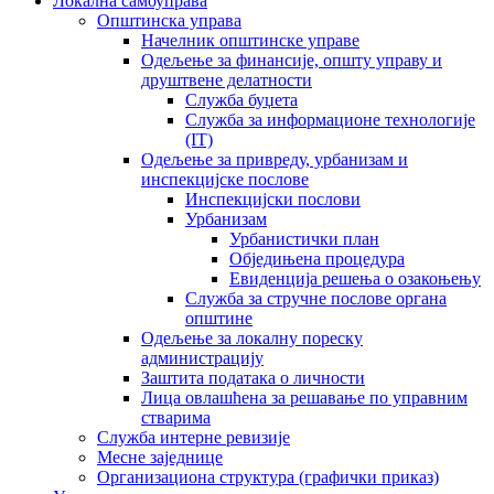
Локална самоуправа
Општинска управа
Начелник општинске управе
Одељење за финансије, општу управу и
друштвене делатности
Служба буџета
Служба за информационе технологије
(IT)
Одељење за привреду, урбанизам и
инспекцијске послове
Инспекцијски послови
Урбанизам
Урбанистички план
Обједињена процедура
Евиденција решења о озакоњењу
Служба за стручне послове органа
општине
Одељење за локалну пореску
администрацију
Заштита података о личности
Лица овлашћена за решавање по управним
стварима
Служба интерне ревизије
Месне заједнице
Организациона структура (графички приказ)