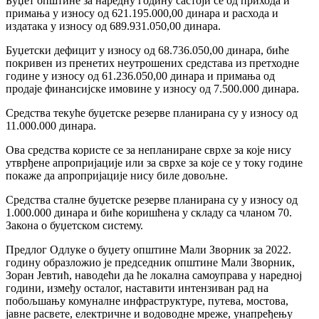
Буџет општине за наредну годину састоји се од прихода и
примања у износу од 621.195.000,00 динара и расхода и
издатака у износу од 689.931.050,00 динара.
Буџетски дефицит у износу од 68.736.050,00 динара, биће
покривен из пренетих неутрошених средстава из претходне
године у износу од 61.236.050,00 динара и примања од
продаје финансијске имовине у износу од 7.500.000 динара.
Средства текуће буџетске резерве планирана су у износу од
11.000.000 динара.
Ова средства користе се за непланиране сврхе за које нису
утврђене апропријације или за сврхе за које се у току године
покаже да апропријације нису биле довољне.
Средства сталне буџетске резерве планирана су у износу од
1.000.000 динара и биће коришћена у складу са чланом 70.
Закона о буџетском систему.
Предлог Одлуке о буџету општине Мали Зворник за 2022.
годину образложио је председник општине Мали Зворник,
Зоран Јевтић, наводећи да ће локална самоуправа у наредној
години, између осталог, наставити интензиван рад на
побољшању комуналне инфраструктуре, путева, мостова,
јавне расвете, електричне и водоводне мреже, унапређењу