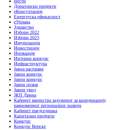
Вести
Донаторски пројекти
еКонсултације
Енергетска ефикасност
еУправа
Здравство
Избори 2022
Избори 2023
Имунизација
Инвестиције
Иновације
Интерни конкурс
Инфраструктура
Јавна расправа
Јавни конкурс
Јавни конкурс
Јавни позив
Јавни увид
ЈКП Дрина
Кабинет министра задуженог за координацију
равномерног регионалног развоја
Кабинет председника
Капитални пројекти
Конкурс
Конкурс Верске