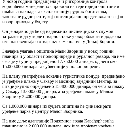
У новој години предвиђена је и ригорознија контрола
коришћења минералних сировина на територији општине и
плаћања накнаде за експлоатацију рудних богатстава,
такозване рудне ренте, која потенцијално представља значајан
извор прихода у буџету.
Он је најавио да ће од надлежних инспекцијских служби
затражити да утврде стварно стање у овој области и додао да
има наговештаја о отварању каменолома у Доњој Борини.
Значајна улагања општина Мали Зворник у новој години
планира и у области пољопривреде и руралног развоја, на име
чега је у буџету предвиђено 17.750.000 динара, од чега око
15.000.000 динара за субвенције у пољопривреди.
На плану унапређења локалне туристичке понуде, предвиђено
је уређење плажа у Сакару и меснијој заједници Центар, за
шта је укупно опредељено 15.400.000 динара, од чега за плажу
у Сакару 13.000.000 динара, а за уређење плаже у Малом
Зворнику 2.400.000 динара.
Са 1.000.000 динара из буџета општина ће финансирати
уређење парка у центру Малог Зворника.
На име даље адаптације Подземног града Карађорђевића
планирано је 2.000.000 динара, док је за пројекат уређења