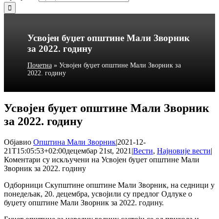
Усвојен буџет општине Мали Зворник
за 2022. годину
Почетна
»
Усвојен буџет општине Мали Зворник за
2022. годину
Усвојен буџет општине Мали Зворник
за 2022. годину
Објавио
Општина Мали Зворник
|
2021-12-
21T15:05:53+02:00
децембар 21st, 2021
|
Вести
,
Најновије вести
|
Коментари су искључени
на Усвојен буџет општине Мали
Зворник за 2022. годину
Одборници Скупштине општине Мали Зворник, на седници у
понедељак, 20. децембра, усвојили су предлог Одлуке о
буџету општине Мали Зворник за 2022. годину.