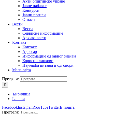
Акти општинске управе
Јавне набавке
Конкурси
Јавни позиви
Огласи
Вести
Вести
Сервисне информације
Архива вести
Контакт
Контакт
Адресар
Информације од јавног значаја
Корисни линкови
Најчешћа питања и одговори
Мапа сајта
Претрага:
Ћирилица
Latinica
Facebook
Instagram
YouTube
Twitter
Е-пошта
Претрага: