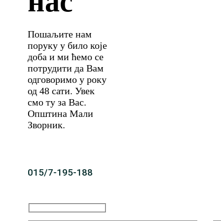
нас
Пошаљите нам
поруку у било које
доба и ми ћемо се
потрудити да Вам
одговоримо у року
од 48 сати. Увек
смо ту за Вас.
Општина Мали
Зворник.
015/7-195-188