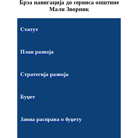
Брза навигација до сервиса општине
Мали Зворник
Статут
План развоја
Стратегија развоја
Буџет
Јавна расправа о буџету