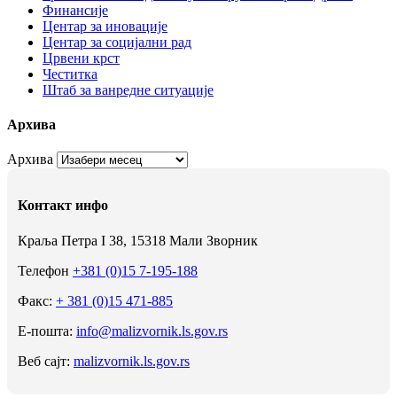
Финансије
Центар за иновације
Центар за социјални рад
Црвени крст
Честитка
Штаб за ванредне ситуације
Архива
Архива
Контакт инфо
Краља Петра I 38, 15318 Мали Зворник
Телефон
+381 (0)15 7-195-188
Факс:
+ 381 (0)15 471-885
Е-пошта:
info@malizvornik.ls.gov.rs
Веб сајт:
malizvornik.ls.gov.rs