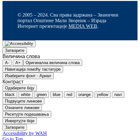
© 2005 – 2024. Сва права задржана – Званични
портал Општине Мали Зворник – Израда
Интернет презентације
MEDIA WEB
.
Затворите
Величина слова
A-
A+
Оригинална величина слова
Навигација помоћу тастатуре
Изаберите фонт - Ариал
Контраст
Одаберите боју
black
white
green
blue
red
orange
yellow
navi
Подвуците линкове
Означите линкове
Ресетујте подешавања
Инвертујте боје
Затворите
Accessibility by WAH
Go to Top