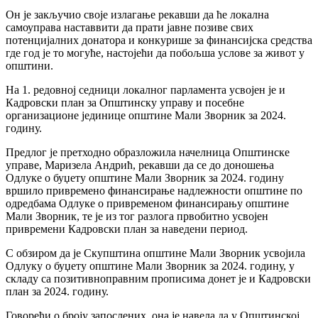
Он је закључио своје излагање рекавши да ће локална
самоуправа наставвити да прати јавне позиве свих
потенцијалних донатора и конкурише за финансијска средства
где год је то могуће, настојећи да побољша услове за живот у
општини.
На 1. редовној седници локалног парламента усвојен је и
Кадровски план за Општинску управу и посебне
организационе јединице општине Мали Зворник за 2024.
годину.
Предлог је претходно образложила начелница Општинске
управе, Маризела Андрић, рекавши да се до доношења
Одлуке о буџету општине Мали Зворник за 2024. годину
вршило привремено финансирање надлежности општине по
одредбама Одлуке о привременом финансирању општине
Мали Зворник, те је из тог разлога првобитно усвoјен
привремени Кадровски план за наведени период.
С обзиром да је Скупштинa општине Мали Зворник усвојила
Одлуку о буџету општине Мали Зворник за 2024. годину, у
складу са позитивноправним прописима донет је и Кадровски
план за 2024. годину.
Говорећи о броју запослених, она је навела да у Општинској