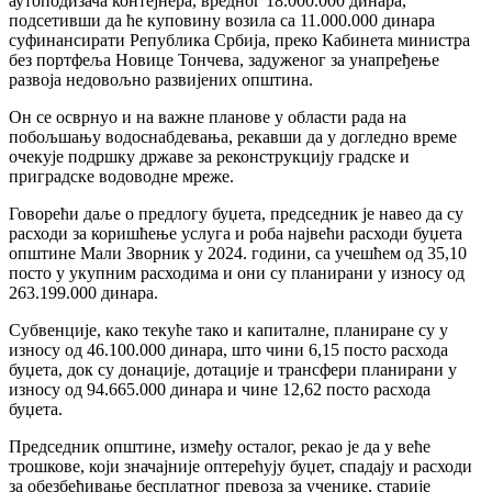
аутоподизача контејнера, вредног 18.000.000 динара,
подсетивши да ће куповину возила са 11.000.000 динара
суфинансирати Република Србија, преко Кабинета министра
без портфеља Новице Тончева, задуженог за унапређење
развоја недовољно развијених општина.
Он се осврнуо и на важне планове у области рада на
побољшању водоснабдевања, рекавши да у догледно време
очекује подршку државе за реконструкцију градске и
приградске водоводне мреже.
Говорећи даље о предлогу буџета, председник је навео да су
расходи за коришћење услуга и роба највећи расходи буџета
општине Мали Зворник у 2024. години, са учешћем од 35,10
посто у укупним расходима и они су планирани у износу од
263.199.000 динара.
Субвенције, како текуће тако и капиталне, планиране су у
износу од 46.100.000 динара, што чини 6,15 посто расхода
буџета, док су донације, дотације и трансфери планирани у
износу од 94.665.000 динара и чине 12,62 посто расхода
буџета.
Председник општине, између осталог, рекао је да у веће
трошкове, који значајније оптерећују буџет, спадају и расходи
за обезбеђивање бесплатног превоза за ученике, старије