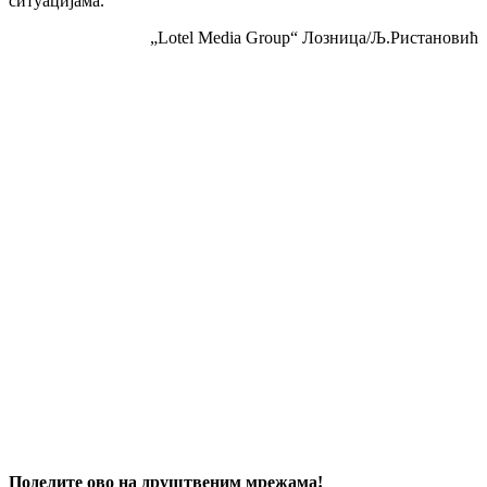
ситуацијама.
„Lotel Media Group“ Лозница/Љ.Ристановић
Поделите ово на друштвеним мрежама!