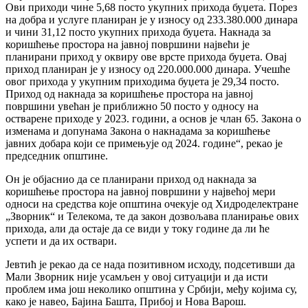
Ови приходи чине 5,68 посто укупних прихода буџета. Порез
на добра и услуге планиран је у износу од 233.380.000 динара
и чини 31,12 посто укупних прихода буџета. Накнада за
коришћење простора на јавној површини највећи је
планирани приход у оквиру ове врсте прихода буџета. Овај
приход планиран је у износу од 220.000.000 динара. Учешће
овог прихода у укупним приходима буџета је 29,34 посто.
Приход од накнада за коришћење простора на јавној
површини увећан је приближно 50 посто у односу на
остварене приходе у 2023. години, а основ је члан 65. Закона о
изменама и допунама Закона о накнадама за коришћење
јавних добара који се примењује од 2024. године“, рекао је
председник општине.
Он је објаснио да се планирани приход од накнада за
коришћење простора на јавној површини у највећој мери
односи на средства које општина очекује од Хидроделектране
„Зворник“ и Телекома, те да закон дозвољава планирање ових
прихода, али да остаје да се види у току године да ли ће
успети и да их оствари.
Јевтић је рекао да се нада позитивном исходу, подсетивши да
Мали Зворник није усамљен у овој ситуацији и да исти
проблем има још неколико општина у Србији, међу којима су,
како је навео, Бајина Башта, Прибој и Нова Варош.