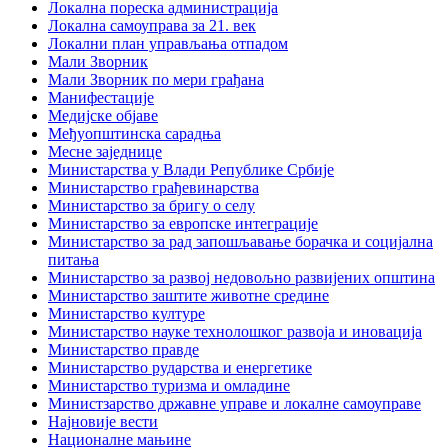
Локална пореска администрација
Локална самоуправа за 21. век
Локални план управљања отпадом
Мали Зворник
Мали Зворник по мери грађана
Манифестације
Медијске објаве
Међуопштинска сарадња
Месне заједнице
Министарства у Влади Републике Србије
Министарство грађевинарства
Министарство за бригу о селу
Министарство за европске интеграције
Министарство за рад запошљавање борачка и социјална
питања
Министарство за развој недовољно развијених општина
Министарство заштите животне средине
Министарство културе
Министарство науке технолошког развоја и иновација
Министарство правде
Министарство рударства и енергетике
Министарство туризма и омладине
Министзарство државне управе и локалне самоуправе
Најновије вести
Националне мањине