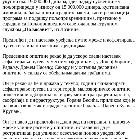
укупно око 19.000.000 динара, где спадају субвенције у
пољопривреди у износу од 15.000.000 динара, култивисана
имовина, набавка противградних ракета, као и реализација
програма за подршку пољопривредницима, претежно у
сарадњи са Пољопривредном саветодавном стручном
службом
„
Пољосавет
“
,
из Лознице.
Предвиђен је и наставак уређења путне мреже и асфалтирања
путева и улица по месним заједницама.
Председник општине рекао је да ускоро следи наставак
асфалтирања путева у месним заједницама, у Доњој Борини,
Радаљу, Доњем Насељу, Сакару и у осталим деловима
општине, у складу са обећањима датим грађанима.
Он је рекао да ће и држава у текућој години финансирати
асфалтирање путева на територији малозворничке општине,
подсетивши одборнике на изјаву министра грађевинарства,
саобраћаја и инфраструктуре, Горана Весића, приликом које је
најавио завршетак изградње деонице Радаљ – Шарена Буква –
Крупањ.
Он је навео да предстоји и даљи рад на изградњи и ширењу
мреже уличне расвете у општини, истакавши да је
рестриктиван рад уличног осветљена поново уведен због
великих рачуна за утрошену електричну енергију, али да је