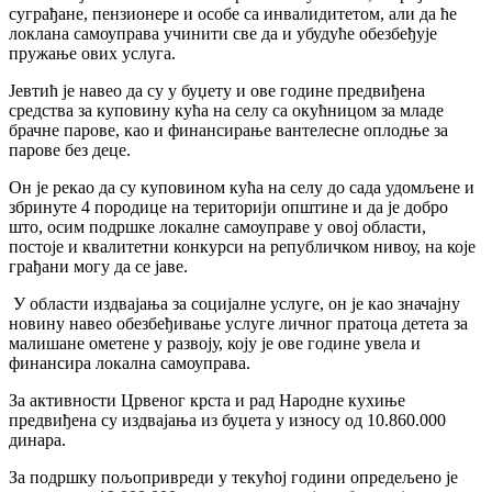
суграђане, пензионере и особе са инвалидитетом, али да ће
локлана самоуправа учинити све да и убудуће обезбеђује
пружање ових услуга.
Јевтић је навео да су у буџету и ове године предвиђена
средства за куповину кућа на селу са окућницом за младе
брачне парове, као и финансирање вантелесне оплодње за
парове без деце.
Он је рекао да су куповином кућа на селу до сада удомљене и
збринуте 4 породице на територији општине и да је добро
што, осим подршке локалне самоуправе у овој области,
постоје и квалитетни конкурси на републичком нивоу, на које
грађани могу да се јаве.
У области издвајања за социјалне услуге, он је као значајну
новину навео обезбеђивање услуге личног пратоца детета за
малишане ометене у развоју, коју је ове године увела и
финансира локална самоуправа.
За активности Црвеног крста и рад Народне кухиње
предвиђена су издвајања из буџета у износу од 10.860.000
динара.
За подршку пољопривреди у текућој години опредељено је