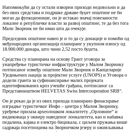
Напомињући да су остали изворни приходи недовољни и да
без ових средстава и подршке државе буџет општине не би
могао да функционише, он је истакао значај повезаности
локалне и републичке власти за развој општине, те да без тога
Мали Зворник не би имао шта да очекује.
Председник општине навео је и то да су донације и помоћи од
међународних организација планиране у укупном износу од
18.900.000 динара, што чини 2,52 посто буџета.
Средства су планирана на основу Грант уговора за
унапређење туристичке инфраструктуре у Малом Зворнику
потписаног између општине Мали Зворник и Канцеларије
Уједињених нација за пројектне услуге (UNOPS) и Уговора о
додели гранта за суфинансирање малих пројеката
идентификованих кроз учешће грађана, потписаног са
Представништвом HELVETAS Swiss Intercooperation SRB“.
Он је рекао да је из ових прихода планирано финасирање
изградње туристичког Инфо – центра у Малом Зворнику,
уређење прилаза археолошком локалитету „Орловине“ и
видиковаца у оквиру наведеног лоокалитета, као и набавка
педалина, кајака и електро бицикала, с циљем пружања више
садржаја посетиоцима на Зворничком језеру и оживљавања