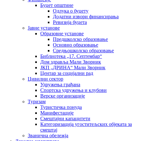
Буџет општине
Одлука о буџету
Додатни извори финансирања
Ревизија буџета
Јавне установе
Образовне установе
Предшколско образовање
Основно образовање
Средњошколско образовање
Библиотека „17. Септембар“
Дом здравља Мали Зворник
ЈКП „ДРИНА“ Мали Зворник
Центар за социјални рад
Цивилни сектор
Удружења грађана
Спортска удружења и клубови
Верске организације
Туризам
Туристичка понуда
Манифестације
Смештајни капацитети
Категоризација угоститељских објеката за
смештај
Званична обележја