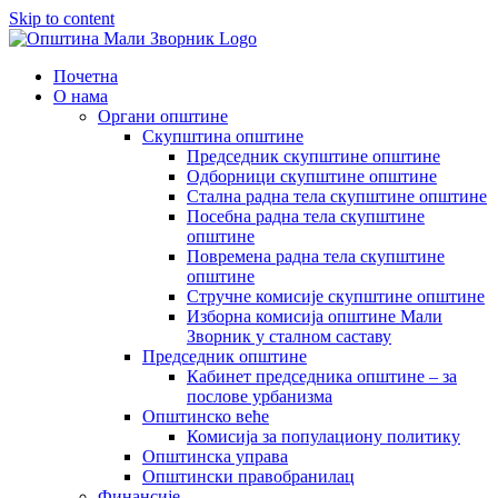
Skip to content
Почетна
О нама
Органи општине
Скупштина општине
Председник скупштине општине
Одборници скупштине општине
Стална радна тела скупштине општине
Посебна радна тела скупштине
општине
Повремена радна тела скупштине
општине
Стручне комисије скупштине општине
Изборна комисија општине Мали
Зворник у сталном саставу
Председник општине
Кабинет председника општине – за
послове урбанизма
Општинско веће
Комисија за популациону политику
Општинска управа
Општински правобранилац
Финансије