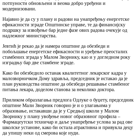
потпуности обновљени и веома добро уређени и
модернизовани.
Најавио је да су у плану и радови на унапређењу енергетске
ефикасности зграде Општинске управе, те да финансијску
подршку за извођење бар једне фазе ових радова очекује од
надлежног министарства.
Јевтић је рекао да је намера општине да обезбеди и
побољшање енергетске ефикасности и уређење преосталих
стамбених зграда у Малом Зворнику, као и у догледном року
изградњу бар две стамбене зграде.
Како би обезбедило останак квалитетног лекарског кадра у
малозворничком Дому здравља, председник је истакао да је
план руководства општине да обезбеди решавање стамбеног
питања лекара, доделом станова за неколико доктора.
Приликом образлагања предлога Одлуке о буџету, председник
општине Мали Зворник говорио је и о улагањима у
образовање, истакавши да је у Средњој школи у Малом
Зворнику у плану увођење новог образовног профила –
Фармацеутски техничар и даље унапређење услова за рад ове
школске установе, како би остала атрактивна и привукла децу
да упишу неки од смерова које нуди.