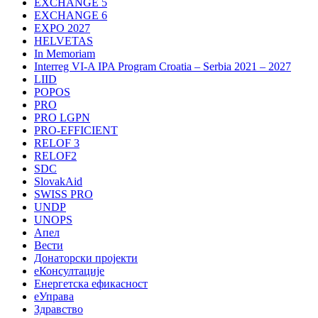
EXCHANGE 5
EXCHANGE 6
EXPO 2027
HELVETAS
In Memoriam
Interreg VI-A IPA Program Croatia – Serbia 2021 – 2027
LIID
POPOS
PRO
PRO LGPN
PRO-EFFICIENT
RELOF 3
RELOF2
SDC
SlovakAid
SWISS PRO
UNDP
UNOPS
Апел
Вести
Донаторски пројекти
еКонсултације
Енергетска ефикасност
еУправа
Здравство