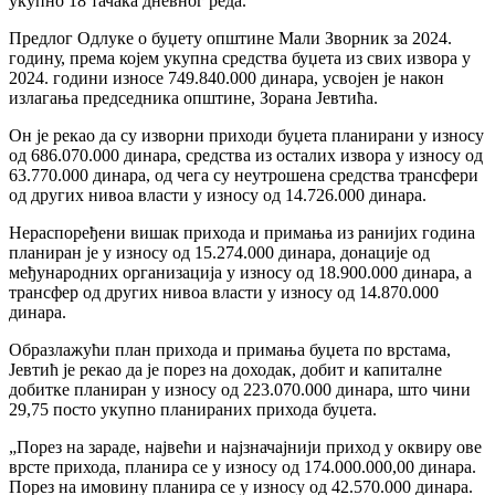
укупно 18 тачака дневног реда.
Предлог Одлуке о буџету општине Мали Зворник за 2024.
годину, према којем укупна средства буџета из свих извора у
2024. години износе 749.840.000 динара, усвојен је након
излагања председника општине, Зорана Јевтића.
Он је рекао да су изворни приходи буџета планирани у износу
од 686.070.000 динара, средства из осталих извора у износу од
63.770.000 динара, од чега су неутрошена средства трансфери
од других нивоа власти у износу од 14.726.000 динара.
Нераспоређени вишак прихода и примања из ранијих година
планиран је у износу од 15.274.000 динара, донације од
међународних организација у износу од 18.900.000 динара, а
трансфер од других нивоа власти у износу од 14.870.000
динара.
Образлажући план прихода и примања буџета по врстама,
Јевтић је рекао да је порез на доходак, добит и капиталне
добитке планиран у износу од 223.070.000 динара, што чини
29,75 посто укупно планираних прихода буџета.
„Порез на зараде, највећи и најзначајнији приход у оквиру ове
врсте прихода, планира се у износу од 174.000.000,00 динара.
Порез на имовину планира се у износу од 42.570.000 динара.