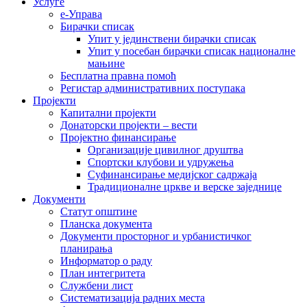
Услуге
е-Управа
Бирачки списак
Упит у јединствени бирачки списак
Упит у посебан бирачки списак националне
мањине
Бесплатна правна помоћ
Регистар административних поступака
Пројекти
Капитални пројекти
Донаторски пројекти – вести
Пројектно финансирање
Организације цивилног друштва
Спортски клубови и удружења
Суфинансирање медијског садржаја
Традиционалне цркве и верске заједнице
Документи
Статут општине
Планска документа
Документи просторног и урбанистичког
планирања
Информатор о раду
План интегритета
Службени лист
Систематизација радних места