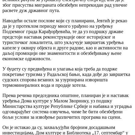
због присуства миграната обезбеђен непрекидан рад уличне
расвете дуж државног пута.
Наводећи остале послове који су планирани, Јевтић је рекао
да је у протеклом периоду много урађено на уређењу
Подземног града Карађорђевића, те да уз подршку државе
предстоји наставак реконструкције овог историјског и
туристичког локалитета, што укључује завршетак уређења
капеле у оквиру објекта и друге радове, као и активности на
даљој промоцији ове знаменитости и обезбеђивању њене
економске одрживости.
У буџету су предвиђена и улагања која треба да подрже
покретање туризма у Радаљској бањи, када дође до завршетка
судских спорова везаних за узурпирана изворишта
термоминералних вода и продаје хотела.
Према речима председника општине, планиран је и наставак
уређења Дома културе у Малом Зворнику, уз подшку
Министарства културе Републике Србије и набавка и уградња
одговарајућег система озвучења, чиме ће бити обезбеђени
бољи услови за извођење различитих програма на сцени.
Он је истакао да су, захваљујући бројним досадашњим
инвестицијама, Дом културе и Библиотека „17. септембар“ у