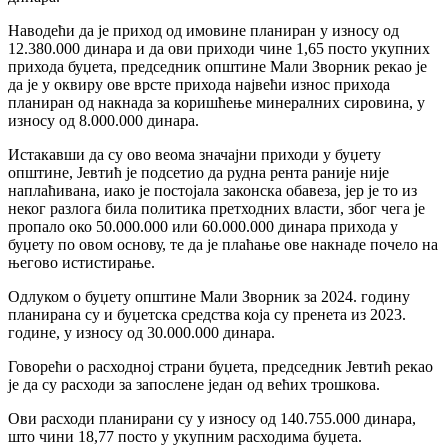
Наводећи да је приход од имовине планиран у износу од
12.380.000 динара и да ови приходи чине 1,65 посто укупних
прихода буџета, председник општине Мали Зворник рекао је
да је у оквиру ове врсте прихода највећи износ прихода
планиран од накнада за коришћење минералних сировина, у
износу од 8.000.000 динара.
Истакавши да су ово веома значајни приходи у буџету
општине, Јевтић је подсетио да рудна рента раније није
наплаћивана, иако је постојала законска обавеза, јер је то из
неког разлога била политика претходних власти, због чега је
пропало око 50.000.000 или 60.000.000 динара прихода у
буџету по овом основу, те да је плаћање ове накнаде почело на
његово истистирање.
Одлуком о буџету општине Мали Зворник за 2024. годину
планирана су и буџетска средства која су пренета из 2023.
године, у износу од 30.000.000 динара.
Говорећи о расходној страни буџета, председник Јевтић рекао
је да су расходи за запослене један од већих трошкова.
Ови расходи планирани су у износу од 140.755.000 динара,
што чини 18,77 посто у укупним расходима буџета.