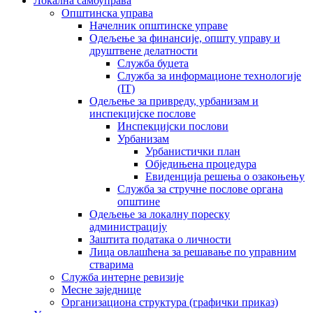
Локална самоуправа
Општинска управа
Начелник општинске управе
Одељење за финансије, општу управу и
друштвене делатности
Служба буџета
Служба за информационе технологије
(IT)
Одељење за привреду, урбанизам и
инспекцијске послове
Инспекцијски послови
Урбанизам
Урбанистички план
Обједињена процедура
Евиденција решења о озакоњењу
Служба за стручне послове органа
општине
Одељење за локалну пореску
администрацију
Заштита података о личности
Лица овлашћена за решавање по управним
стварима
Служба интерне ревизије
Месне заједнице
Организациона структура (графички приказ)