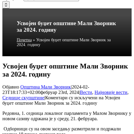
Усвојен буџет општине Мали Зворник
за 2024. годину
Почетна
»
Усвојен буџет општине Мали Зворник за
2024. годину
Усвојен буџет општине Мали Зворник
за 2024. годину
Објавио
Општина Мали Зворник
|
2024-02-
23T18:17:33+02:00
фебруар 23rd, 2024
|
Вести
,
Најновије вести
,
Седнице скупштине
|
Коментари су искључени
на Усвојен
буџет општине Мали Зворник за 2024. годину
Редовна, 1. седница локалног парламента у Малом Зворнику у
новом сазиву одржана је у среду, 21. фебруара.
Одборници су на овом заседању размотрили и подржали