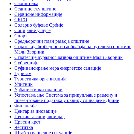
Саопштења
Седнице скупштине
Сервисне информације
СКГО
Соларно буђење Србије
Социјалне услуге
Спорт
Средњорочни план развоја општине
Стратегија безбедности саобраћаја на путевима општине
Мали Зворник
Стратегије руралног развоја општине Мали Зворник
Субвенције
Суфинансирање мера енергетске санације
Туризам
Туристичка организација
Упитник
Урбанистички планови
Успостављање Система за прикупљање размену и
презентовање података у оквиру слива реке Дрине
Финансије
Центар за иновације
Центар за социјални рад
Црвени крст
Честитка
Штаб за ванредне ситуације