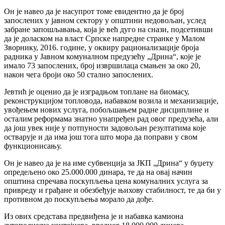
Он је навео да је насупрот томе евидентно да је број
запослених у јавном сектору у општини недовољан, услед
забране запошљавања, која је већ дуго на снази, подсетивши
да је доласком на власт Српске напредне странке у Малом
Зворнику, 2016. године, у оквиру рационализације броја
радника у Јавном комуналном предузећу „Дрина“, које је
имало 73 запослених, број извршилаца смањен за око 20,
након чега броји око 50 стално запослених.
Јевтић је оценио да је изградњом топлане на биомасу,
реконструкцијом топловода, набавком возила и механизације,
увођењем нових услуга, побољшањем радне дисциплине и
осталим реформама знатно унапређен рад овог предузећа, али
да још увек није у потпуности задовољан резултатима које
остварује и да има још тога што мора да поправи у свом
функционисању.
Он је навео да је на име субвенција за ЈКП „Дрина“ у буџету
опредељено око 25.000.000 динара, те да на овај начин
општина спречава поскупљења цена комуналних услуга за
привреду и грађане и обезбеђује њихову стабилност, те да би у
противном до поскупљења морало да дође.
Из ових средстава предвиђена је и набавка камиона