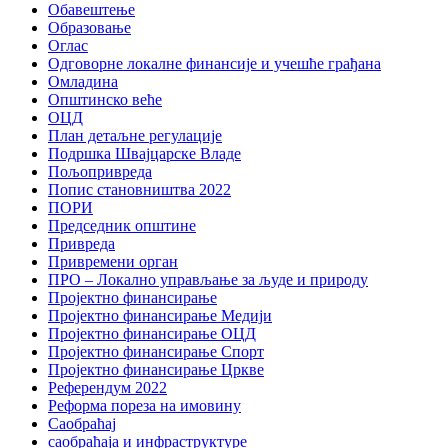
Обавештење
Образовање
Оглас
Одговорне локалне финансије и учешће грађана
Омладина
Општинско веће
ОЦД
План детаљне регулације
Подршка Швајцарске Владе
Пољопривреда
Попис становништва 2022
ПОРИ
Председник општине
Привреда
Привремени орган
ПРО – Локално управљање за људе и природу
Пројектно финансирање
Пројектно финансирање Медији
Пројектно финансирање ОЦД
Пројектно финансирање Спорт
Пројектно финансирање Цркве
Референдум 2022
Реформа пореза на имовину
Саобраћај
саобраћаја и инфраструктуре