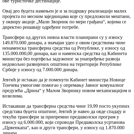
ове туристичке дестинације.
Овај део буџета намењен је и за подршку реализацији малих
пројекта по месним заједницама које су предложили мештани,
у оквиру акције „Мали Зворник по мери грађана“, којима се
директно решавају одређене потребе.
Трансфери од других нивоа власти планирани су у износу
149.870.000 динара, а значајан удео у овим средствима чине
ненаменска трансферна средства од Републике, у износу од
135.000.000,00 динара, као и наменска средства од Кабинета
министра без портфеља задуженог за унапређење развоја
недовољно развијених општина на територији Републике
Србије у износу од 7.000.000 динара.
Јевтић је истакао да је поменути Кабинет министра Новице
Тончева умногоме помогао у опремању Јавног комуналног
предузећа „Дрина“ у Малом Зворнику новом механизацијом и
возилима.
Истакавши да трансферна средства чине 19,99 посто укупних
средстава буџета општине, Јевтић је навео да овде спадају и
текући трансфери за припремни предшколски програм у
износу од 6.000.000, који спроводи Предшколска усртанова
„Црвенкапа“, као и други трансфери, у износу од 1.870.000
динара.