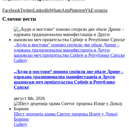
Facebook
Twitter
LinkedIn
WhatsApp
Pinterest
Vk
Е-пошта
Сличне вести
„Људи и мостови“ поново спојили две обале Дрине –
одржана традиционална манифестација и Други
шаховски меч пријатељства Србије и Републике Српске
Gallery
„Људи и мостови“ поново спојили две обале Дрине –
одржана традиционална манифестација и Други
шаховски меч пријатељства Србије и Републике
Српске
август 8th, 2026
Шест деценија храма Светог пророка Илије у Доњој
Борини
Gallery