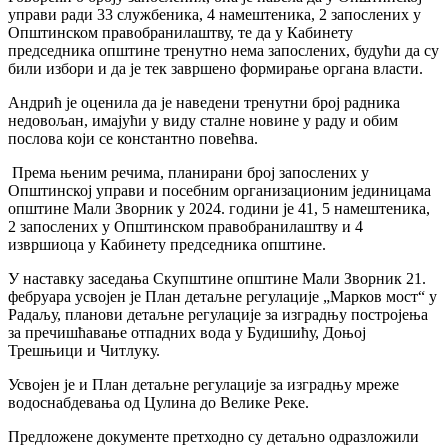
управи ради 33 службеника, 4 намештеника, 2 запослених у
Општинском правобранилаштву, те да у Кабинету
председника општине тренутно нема запослених, будући да су
били избори и да је тек завршено формирање органа власти.
Андрић је оценила да је наведени тренутни број радника
недовољан, имајући у виду сталне новине у раду и обим
послова који се константно повећва.
Према њеним речима, планирани број запослених у
Општинској управи и посебним организационим јединицама
општине Мали Зворник у 2024. години је 41, 5 намештеника,
2 запослених у Општинском правобранилаштву и 4
извршиоца у Кабинету председника општине.
У наставку заседања Скупштине општине Мали Зворник 21.
фебруара усвојен је План детаљне регулације „Марков мост“ у
Радаљу, планови детаљне регулације за изградњу постројења
за пречишћавање отпадних вода у Будишићу, Доњој
Трешњици и Читлуку.
Усвојен је и План детаљне регулације за изградњу мреже
водоснабдевања од Цулина до Велике Реке.
Предложене документе претходно су детаљно одразложили