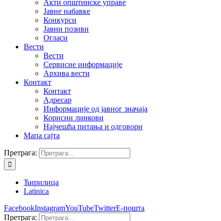
Акти општинске управе
Јавне набавке
Конкурси
Јавни позиви
Огласи
Вести
Вести
Сервисне информације
Архива вести
Контакт
Контакт
Адресар
Информације од јавног значаја
Корисни линкови
Најчешћа питања и одговори
Мапа сајта
Претрага:
Ћирилица
Latinica
Facebook
Instagram
YouTube
Twitter
Е-пошта
Претрага: