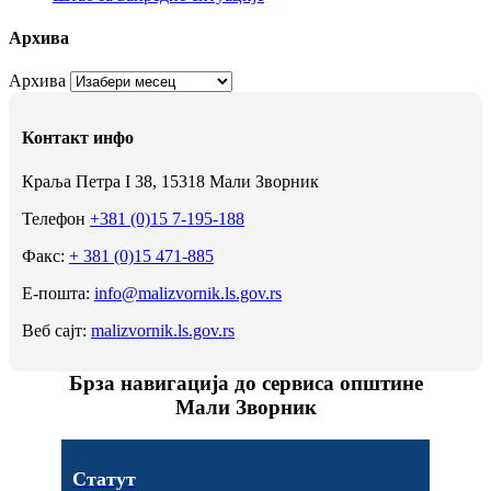
Архива
Архива
Контакт инфо
Краља Петра I 38, 15318 Мали Зворник
Телефон
+381 (0)15 7-195-188
Факс:
+ 381 (0)15 471-885
Е-пошта:
info@malizvornik.ls.gov.rs
Веб сајт:
malizvornik.ls.gov.rs
Брза навигација до сервиса општине
Мали Зворник
Статут