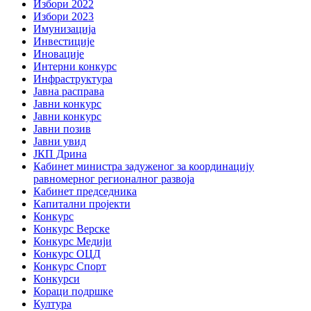
Избори 2022
Избори 2023
Имунизација
Инвестиције
Иновације
Интерни конкурс
Инфраструктура
Јавна расправа
Јавни конкурс
Јавни конкурс
Јавни позив
Јавни увид
ЈКП Дрина
Кабинет министра задуженог за координацију
равномерног регионалног развоја
Кабинет председника
Капитални пројекти
Конкурс
Конкурс Верске
Конкурс Медији
Конкурс ОЦД
Конкурс Спорт
Конкурси
Кораци подршке
Култура