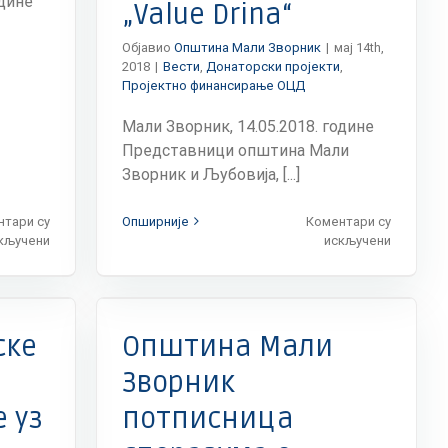
одине
„Value Drina“
Објавио
Општина Мали Зворник
|
мај 14th,
2018
|
Вести
,
Донаторски пројекти
,
Пројектно финансирање ОЦД
Мали Зворник, 14.05.2018. године
Представници општина Мали
Зворник и Љубовија, [...]
нтари су
Опширније
Коментари су
на
на
кључени
искључени
У
Општине
Малом
Мали
Зворнику
Зворник
ојекти
01.
и
Реформа
јуна
Љубовиј
ске
Општина Мали
почео
у
попис
Будви
Зворник
имовине
презент
 уз
потписница
грађана
успешно
реализо