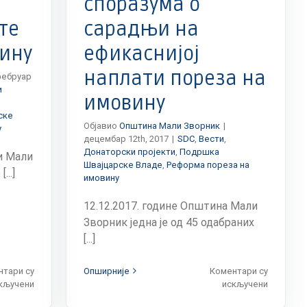
споразума о
еколошк
акцију
те
сарадњи на
„Value
Drina“
вину
ефикаснијој
наплати пореза на
фебруар
и
имовину
ске
Објавио
Општина Мали Зворник
|
у
децембар 12th, 2017
|
SDC
,
Вести
,
Донаторски пројекти
,
Подршка
и Мали
Швајцарске Владе
,
Реформа пореза на
..]
имовину
12.12.2017. године Општина Мали
Зворник једна је од 45 одабраних
[...]
нтари су
Опширније
Коментари су
на
на
кључени
искључени
Смањење
Општина