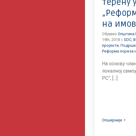
терену у
„Реформ
на имов
Објавио
Општина 
19th, 2018
|
SDC
,
В
пројекти
,
Подршк
Реформа пореза 
На основу члан
локалној самоу
РС”, [...]
Опширније