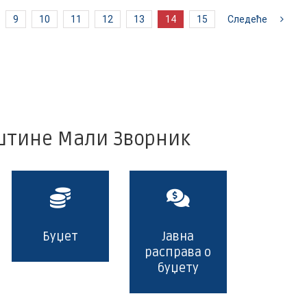
9
10
11
12
13
14
15
Следеће
пштине Мали Зворник
Буџет
Јавна
расправа о
буџету