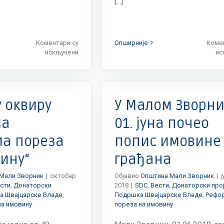
[...]
Коментари су
Опширније
Коме
на
искључени
ис
Одржан
састанак
пројектног
и
Донаторски пројекти
Вести
Донаторски пројекти
тима
ајцарске Владе
Реформа
финансирање ОЦД
на
реза на имовину
у оквиру
У Малом Зворни
пројекту
који
ма
01. јуна почео
се
а пореза
попис имовине
спроводи
у
ину“
грађана
оквиру
Exchange
5
Мали Зворник
|
октобар
Објавио
Општина Мали Зворник
|
ј
програма
сти
,
Донаторски
2018
|
SDC
,
Вести
,
Донаторски про
а Швајцарске Владе
,
Подршка Швајцарске Владе
,
Рефо
на имовину
пореза на имовину