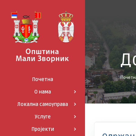
Skip
to
content
Д
Почетн
Почетна
О нама
Локална самоуправа
Услуге
EXCHANGE 5
Вести
Донаторски пројекти
EXCHANGE 5
Пројекти