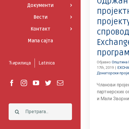
Одржан
Документи
пројект
Вести
пројекту
Контакт
спровод
Exchang
Мапа сајта
програ
Објавио
Општина 
Ћирилица
Latinica
17th, 2019
|
EXCHA
Донаторски прој
Facebook
Instagram
YouTube
Twitter
Е-
Чланови проје
пошта
партнерских 
и Мали Зворник, 
Претрага: