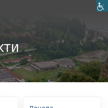
кти
и пројекти