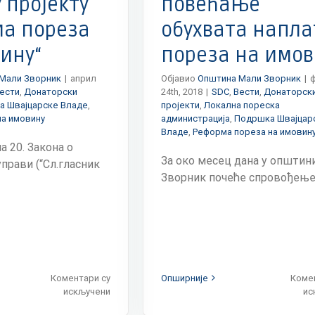
 пројекту
повећање
а пореза
обухвата напла
ину“
пореза на имо
Мали Зворник
|
април
Објавио
Општина Мали Зворник
|
ести
,
Донаторски
24th, 2018
|
SDC
,
Вести
,
Донаторск
а Швајцарске Владе
,
пројекти
,
Локална пореска
на имовину
администрација
,
Подршка Швајцар
Владе
,
Реформа пореза на имовин
а 20. Закона о
За око месец дана у општин
прави (“Сл.гласник
Зворник почеће спровођење [.
Коментари су
Опширније
Коме
на
искључени
ис
Јавни