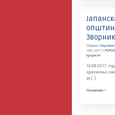
POPOS
Вести
Донаторски пројекти
Јапанс
општин
Зворни
Објавио
Општина 
16th, 2017
|
POPOS
пројекти
16.08.2017. го
одвожење смећ
за [...]
Опширније