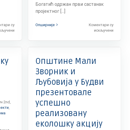
Богатић одржан први састанак
пројектног [...]
нтари су
Опширније
Коментари су
на
на
кључени
искључени
Председник
Почела
општине
реализац
Мали
пројекта
Пројектно
Зворник
усмерен
на
на
ку
Општине Мали
свечаној
унапређ
церемонији
управља
Зворник и
потписивања
имовино
Љубовија у Будви
уговора
у
у
општина
презентовале
оквиру
Богатић,
програма
Владими
успешно
Exchange
и
ун 2nd,
5
Мали
јекти
,
реализовану
Зворник
рма
еколошку акцију