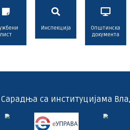
ужбени
Инспекција
Општинска
лист
документа
Сарадња са институцијама Вла