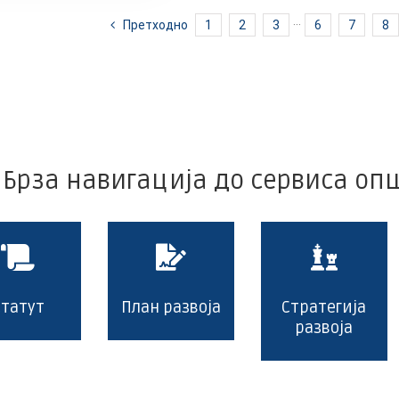
Зворник
Претходно
1
2
3
···
6
7
8
Брза навигација до сервиса о
Статут
План развоја
Стратегија
развоја