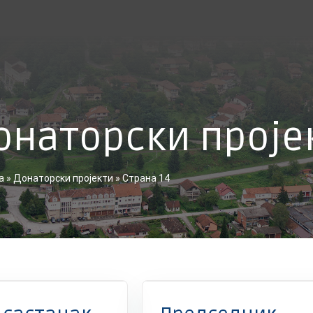
онаторски проје
а
»
Донаторски пројекти
»
Страна 14
Вести
Донаторски пројекти
EXCHANGE 5
Вести
Донаторск