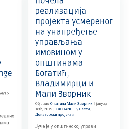
Почела
реализација
пројекта усмереног
на унапређење
управљања
имовином у
у
општинама
nge
Богатић,
Владимирци и
Мали Зворник
ануар
Објавио
Општина Мали Зворник
|
јануар
16th, 2019
|
EXCHANGE 5
,
Вести
,
Донаторски пројекти
редних
нама
Јуче је у општинској управи