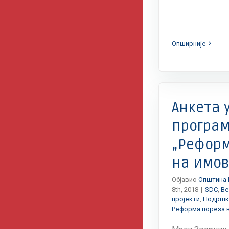
Опширније
SDC
Вести
Донаторски пројекти
SDC
Вест
Подршка Швајцарске Владе
Реформа
Подршка Шв
пореза на имовину
по
Анкета 
програ
„Реформ
на имов
Објавио
Општина 
8th, 2018
|
SDC
,
Ве
пројекти
,
Подршк
Реформа пореза 