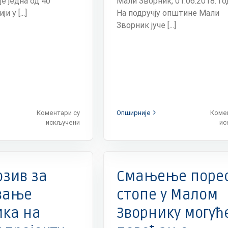
е једна од 40
Мали Зворник, 01.06.2018. г
 у [...]
На подручју општине Мали
Зворник јуче [...]
Коментари су
Опширније
Коме
на
искључени
ис
Анкета
у
наторски пројекти
Локална
оквиру
SDC
Вести
Донаторски пр
дминистрација
Подршка
програма
Подршка Швајцарске Владе
 Владе
Реформа пореза на
„Реформа
пореза на имовину
озив за
Смањење поре
имовину
пореза
на
вање
стопе у Малом
имовину“
ка на
Зворнику могуће