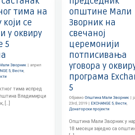
 састанак
Председник
ног тима на
општине Мали
 који се
Зворник на
и у оквиру
свечаној
e 5
церемонији
ма
потписивања
уговора у оквир
Мали Зворник
|
април
NGE 5
,
Вести
,
програма Excha
екти
5
ктног тима испред
општина Владимирци
Објавио
Општина Мали Зворник
|
ј
[...]
23rd, 2019
|
EXCHANGE 5
,
Вести
,
Донаторски пројекти
Општина Мали Зворник у на
18 месеци заједно са општи