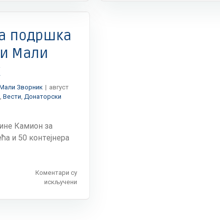
позив
за
ангажовање
сарадника
ка подршка
на
терену
и Мали
у
к
пројекту
„Реформа
пореза
Мали Зворник
|
август
на
,
Вести
,
Донаторски
имовину“
дине Камион за
а и 50 контејнера
Коментари су
на
искључени
Јапанска
подршка
општини
Мали