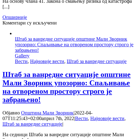
На основу члана 41. Закона о смањењу ризика од катастрофа
[...]
Опширније
на
Коментари су искључени
Закључак
Штаба
Штаб за ванредне ситуације општине Мали Зворник
за
упозорио: Спаљивање на отвореном простору строго је
ванредне
забрањено!
ситуације
Gallery
–
Вести
,
Најновије вести
,
Штаб за ванредне ситуације
Апел
становништву
да
Штаб за ванредне ситуације општине
поштују
Мали Зворник упозорио: Спаљивање
законске
одредбе
на отвореном простору строго је
у
забрањено!
циљу
спречавања
настанка
Објавио
Општина Мали Зворник
|
2022-04-
пожара
07T11:25:43+02:00
април 7th, 2022
|
Вести
,
Најновије вести
,
на
Штаб за ванредне ситуације
|
отвореном
простору
На седници Штаба за ванредне ситуације општине Мали