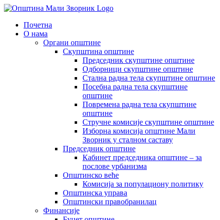
Skip
to
Почетна
content
О нама
Органи општине
Скупштина општине
Председник скупштине општине
Одборници скупштине општине
Стална радна тела скупштине општине
Посебна радна тела скупштине
општине
Повремена радна тела скупштине
општине
Стручне комисије скупштине општине
Изборна комисија општине Мали
Зворник у сталном саставу
Председник општине
Кабинет председника општине – за
послове урбанизма
Општинско веће
Комисија за популациону политику
Општинска управа
Општински правобранилац
Финансије
Буџет општине