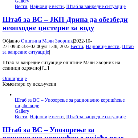
Gallery
ЈКП
Вести
,
Најновије вести
,
Штаб за ванредне ситуације
Дрина
да
изради
Штаб за ВС – ЈКП Дрина да обезбеди
пројекат
неопходне цистерне за воду
водовода
од
зграде
Објавио
Општина Мали Зворник
|
2022-10-
„Старе
27T09:45:33+02:00
јул 13th, 2022
|
Вести
,
Најновије вести
,
Штаб
школе“
за ванредне ситуације
|
до
Старог
Штаб за ванредне ситуације општине Мали Зворник на
моста
седници одржаној [...]
Опширније
на
Коментари су искључени
Штаб
за
Штаб за ВС – Упозорење за рационално коришћење
ВС
пијаће воде
–
Gallery
ЈКП
Вести
,
Најновије вести
,
Штаб за ванредне ситуације
Дрина
да
обезбеди
Штаб за ВС – Упозорење за
неопходне
рационално коришћење пијаће воде