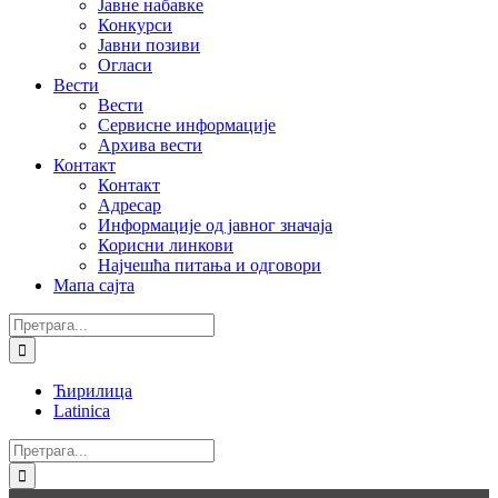
Јавне набавке
Конкурси
Јавни позиви
Огласи
Вести
Вести
Сервисне информације
Архива вести
Контакт
Контакт
Адресар
Информације од јавног значаја
Корисни линкови
Најчешћа питања и одговори
Мапа сајта
Претрага:
Ћирилица
Latinica
Facebook
Instagram
YouTube
Twitter
Е-
Претрага:
пошта