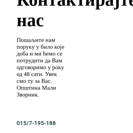
нас
Пошаљите нам
поруку у било које
доба и ми ћемо се
потрудити да Вам
одговоримо у року
од 48 сати. Увек
смо ту за Вас.
Општина Мали
Зворник.
015/7-195-188