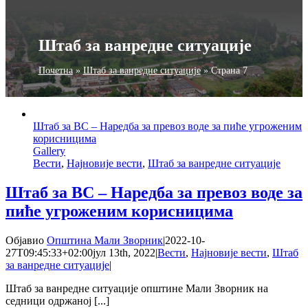
Штаб за ванредне ситуације
Почетна
»
Штаб за ванредне ситуације
»
Страна 7
Штаб за ВС – Наредба за превоз воде за пиће угроженим
корисницима
Gallery
Вести
,
Најновије вести
,
Штаб за ванредне ситуације
Штаб за ВС – Наредба за превоз воде за
пиће угроженим корисницима
Објавио
Општина Мали Зворник
|
2022-10-
27T09:45:33+02:00
јул 13th, 2022
|
Вести
,
Најновије вести
,
Штаб
за ванредне ситуације
|
Штаб за ванредне ситуације општине Мали Зворник на
седници одржаној [...]