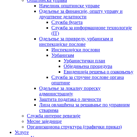
Општинска управа
Начелник општинске управе
Одељење за финансије, општу управу и
друштвене делатности
Служба буџета
Служба за информационе технологије
(IT)
Одељење за привреду, урбанизам и
инспекцијске послове
Инспекцијски послови
Урбанизам
Урбанистички план
Обједињена процедура
Евиденција решења о озакоњењу
Служба за стручне послове органа
општине
Одељење за локалну пореску
администрацију
Заштита података о личности
Лица овлашћена за решавање по управним
стварима
Служба интерне ревизије
Месне заједнице
Организациона структура (графички приказ)
Услуге