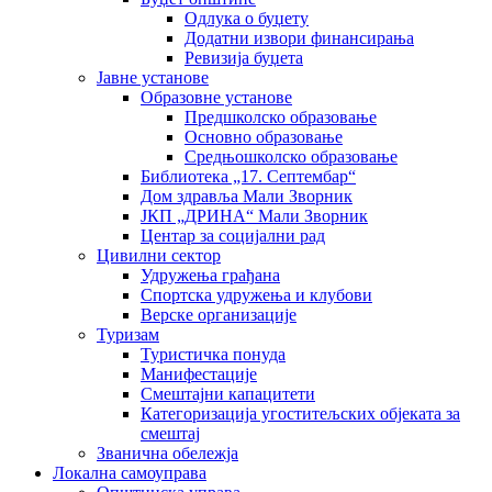
Одлука о буџету
Додатни извори финансирања
Ревизија буџета
Јавне установе
Образовне установе
Предшколско образовање
Основно образовање
Средњошколско образовање
Библиотека „17. Септембар“
Дом здравља Мали Зворник
ЈКП „ДРИНА“ Мали Зворник
Центар за социјални рад
Цивилни сектор
Удружења грађана
Спортска удружења и клубови
Верске организације
Туризам
Туристичка понуда
Манифестације
Смештајни капацитети
Категоризација угоститељских објеката за
смештај
Званична обележја
Локална самоуправа