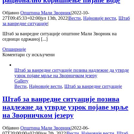
цистерне
за
воду
Објавио
Општина Мали Зворник
|
2022-10-
27T09:45:33+02:00
јул 13th, 2022
|
Вести
,
Најновије вести
,
Штаб
за ванредне ситуације
|
Штаб за ванредне ситуације општине Мали Зворник на
седници одржаној [...]
Опширније
на
Коментари су искључени
Штаб
за
Штаб за ванредне ситуације позива надлежне да утврде
ВС
узрок појаве мрље на Зворничком језеру
–
Gallery
Упозорење
Вести
,
Најновије вести
,
Штаб за ванредне ситуације
за
рационално
коришћење
Штаб за ванредне ситуације позива
пијаће
надлежне да утврде узрок појаве мрље
воде
на Зворничком језеру
Објавио
Општина Мали Зворник
|
2022-06-
07T20:00:00+02:00
јун 7th, 2022
|
Вести
,
Најновије вести
,
Штаб