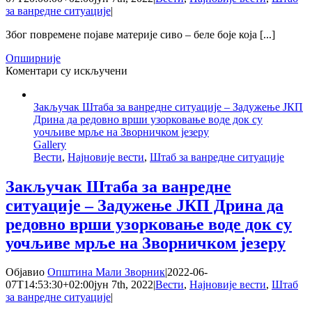
за ванредне ситуације
|
Због повремене појаве материје сиво – беле боје која [...]
Опширније
на
Коментари су искључени
Штаб
за
Закључак Штаба за ванредне ситуације – Задужење ЈКП
ванредне
Дрина да редовно врши узорковање воде док су
ситуације
уочљиве мрље на Зворничком језеру
позива
Gallery
надлежне
Вести
,
Најновије вести
,
Штаб за ванредне ситуације
да
утврде
узрок
Закључак Штаба за ванредне
појаве
ситуације – Задужење ЈКП Дрина да
мрље
на
редовно врши узорковање воде док су
Зворничком
уочљиве мрље на Зворничком језеру
језеру
Објавио
Општина Мали Зворник
|
2022-06-
07T14:53:30+02:00
јун 7th, 2022
|
Вести
,
Најновије вести
,
Штаб
за ванредне ситуације
|