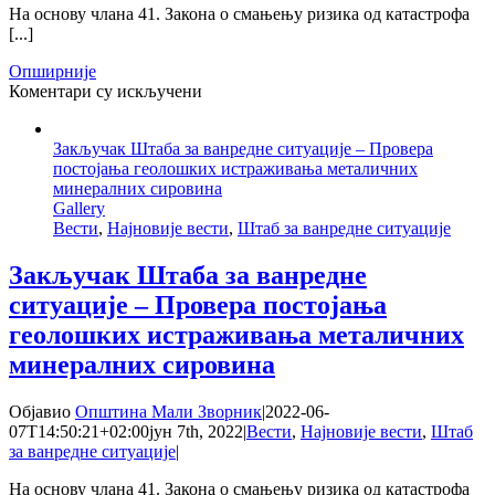
На основу члана 41. Закона о смањењу ризика од катастрофа
[...]
Опширније
на
Коментари су искључени
Закључак
Штаба
Закључак Штаба за ванредне ситуације – Провера
за
постојања геолошких истраживања металичних
ванредне
минералних сировина
ситуације
Gallery
–
Вести
,
Најновије вести
,
Штаб за ванредне ситуације
Задужење
ЈКП
Дрина
Закључак Штаба за ванредне
да
ситуације – Провера постојања
редовно
врши
геолошких истраживања металичних
узорковање
минералних сировина
воде
док
су
Објавио
Општина Мали Зворник
|
2022-06-
уочљиве
07T14:50:21+02:00
јун 7th, 2022
|
Вести
,
Најновије вести
,
Штаб
мрље
за ванредне ситуације
|
на
Зворничком
На основу члана 41. Закона о смањењу ризика од катастрофа