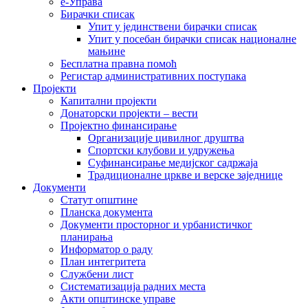
е-Управа
Бирачки списак
Упит у јединствени бирачки списак
Упит у посебан бирачки списак националне
мањине
Бесплатна правна помоћ
Регистар административних поступака
Пројекти
Капитални пројекти
Донаторски пројекти – вести
Пројектно финансирање
Организације цивилног друштва
Спортски клубови и удружења
Суфинансирање медијског садржаја
Традиционалне цркве и верске заједнице
Документи
Статут општине
Планска документа
Документи просторног и урбанистичког
планирања
Информатор о раду
План интегритета
Службени лист
Систематизација радних места
Акти општинске управе