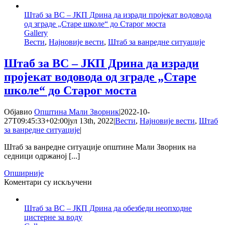
за
Штаб за ВС – ЈКП Дрина да изради пројекат водовода
ВС
од зграде „Старе школе“ до Старог моста
–
Gallery
Општинска
Вести
,
Најновије вести
,
Штаб за ванредне ситуације
управа
да
изради
Штаб за ВС – ЈКП Дрина да изради
пројекат
пројекат водовода од зграде „Старе
базена
за
школе“ до Старог моста
воду
у
Објавио
Општина Мали Зворник
|
2022-10-
насељу
27T09:45:33+02:00
јул 13th, 2022
|
Вести
,
Најновије вести
,
Штаб
Виле
за ванредне ситуације
|
Штаб за ванредне ситуације општине Мали Зворник на
седници одржаној [...]
Опширније
на
Коментари су искључени
Штаб
за
Штаб за ВС – ЈКП Дрина да обезбеди неопходне
ВС
цистерне за воду
–