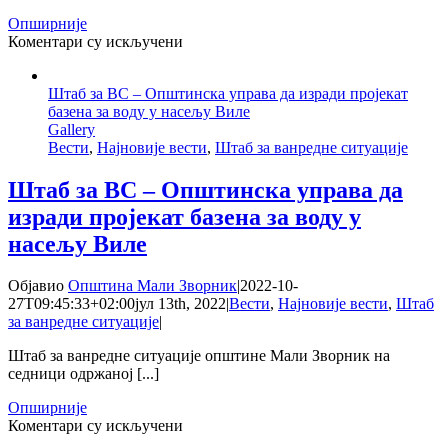
Опширније
на
Коментари су искључени
Штаб
за
Штаб за ВС – Општинска управа да изради пројекат
ВС
базена за воду у насељу Виле
–
Gallery
Наредба
Вести
,
Најновије вести
,
Штаб за ванредне ситуације
за
превоз
воде
Штаб за ВС – Општинска управа да
за
изради пројекат базена за воду у
пиће
угроженим
насељу Виле
корисницима
Објавио
Општина Мали Зворник
|
2022-10-
27T09:45:33+02:00
јул 13th, 2022
|
Вести
,
Најновије вести
,
Штаб
за ванредне ситуације
|
Штаб за ванредне ситуације општине Мали Зворник на
седници одржаној [...]
Опширније
на
Коментари су искључени
Штаб