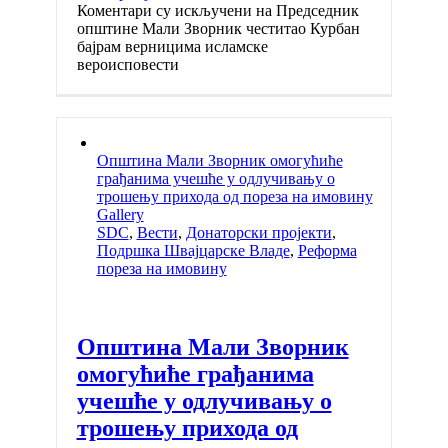
Коментари су искључени
на Председник
општине Мали Зворник честитао Курбан
бајрам верницима исламске
вероисповести
Општина Мали Зворник омогућиће
грађанима учешће у одлучивању о
трошењу прихода од пореза на имовину
Gallery
SDC
,
Вести
,
Донаторски пројекти
,
Подршка Швајцарске Владе
,
Реформа
пореза на имовину
Општина Мали Зворник
омогућиће грађанима
учешће у одлучивању о
трошењу прихода од