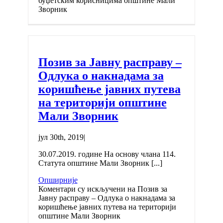
буџетским корисницима општине Мали
Зворник
Позив за Јавну расправу –
Одлука о накнадама за
коришћење јавних путева
на територији општине
Мали Зворник
јул 30th, 2019
|
30.07.2019. године На основу члана 114.
Статута општине Мали Зворник [...]
Опширније
Коментари су искључени
на Позив за
Јавну расправу – Одлука о накнадама за
коришћење јавних путева на територији
општине Мали Зворник