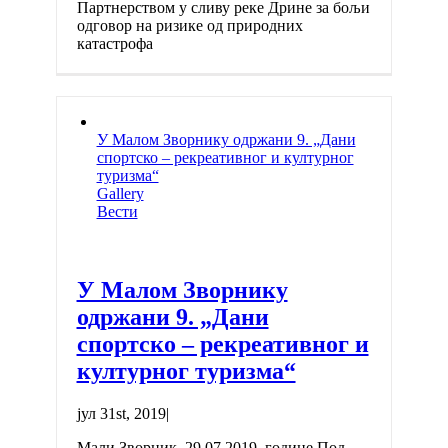
Партнерством у сливу реке Дрине за бољи
одговор на ризике од природних
катастрофа
У Малом Зворнику одржани 9. „Дани
спортско – рекреативног и културног
туризма“
Gallery
Вести
У Малом Зворнику
одржани 9. „Дани
спортско – рекреативног и
културног туризма“
јул 31st, 2019
|
Мали Зворник, 29.07.2019. године Под