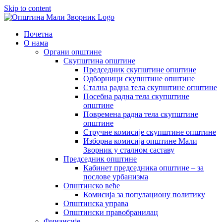
Skip to content
Почетна
О нама
Органи општине
Скупштина општине
Председник скупштине општине
Одборници скупштине општине
Стална радна тела скупштине општине
Посебна радна тела скупштине
општине
Повремена радна тела скупштине
општине
Стручне комисије скупштине општине
Изборна комисија општине Мали
Зворник у сталном саставу
Председник општине
Кабинет председника општине – за
послове урбанизма
Општинско веће
Комисија за популациону политику
Општинска управа
Општински правобранилац
Финансије