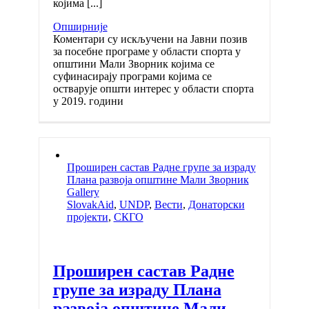
којима [...]
Опширније
Коментари су искључени
на Јавни позив
за посебне програме у области спорта у
општини Мали Зворник којима се
суфинасирају програми којима се
остварује општи интерес у области спорта
у 2019. години
Проширен састав Радне групе за израду
Плана развоја општине Мали Зворник
Gallery
SlovakAid
,
UNDP
,
Вести
,
Донаторски
пројекти
,
СКГО
Проширен састав Радне
групе за израду Плана
развоја општине Мали