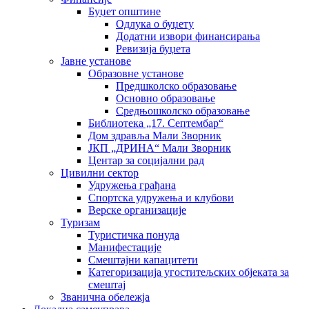
Буџет општине
Одлука о буџету
Додатни извори финансирања
Ревизија буџета
Јавне установе
Образовне установе
Предшколско образовање
Основно образовање
Средњошколско образовање
Библиотека „17. Септембар“
Дом здравља Мали Зворник
ЈКП „ДРИНА“ Мали Зворник
Центар за социјални рад
Цивилни сектор
Удружења грађана
Спортска удружења и клубови
Верске организације
Туризам
Туристичка понуда
Манифестације
Смештајни капацитети
Категоризација угоститељских објеката за
смештај
Званична обележја