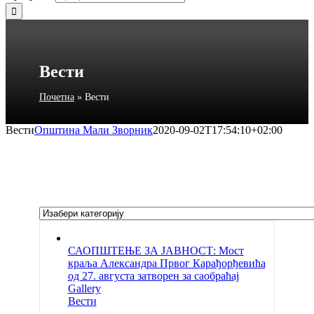
Вести
Почетна
»
Вести
Вести
Општина Мали Зворник
2020-09-02T17:54:10+02:00
САОПШТЕЊЕ ЗА ЈАВНОСТ: Мост
краља Александра Првог Карађорђевића
од 27. августа затворен за саобраћај
Gallery
Вести