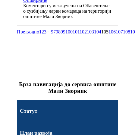
Опширније
Коментари су искључени
на Обавештење
о сузбијању ларви комараца на територији
општине Мали Зворник
Претходно
1
2
3
···
97
98
99
100
101
102
103
104
105
106
107
108
10
Брза навигација до сервиса општине
Мали Зворник
Статут
План развоја