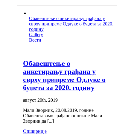
Обавештење о анкетирању грађана у
сврху припреме Одлуке о буџета за 2020.
годину
Gallery
Вести
Обавештење о
анкетирању грађана у
сврху припреме Одлуке о
буџета за 2020. годину
август 20th, 2019
|
Мали Зворник, 20.08.2019. године
Обавештавамо грађане општине Мали
Зворник да [...]
Опширније