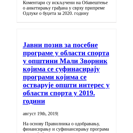
Коментари су искључени
на Обавештење
о анкетирању грађана у сврху припреме
Одлуке о буџета за 2020. годину
Јавни позив за посебне
програме у области спорта
у општини Мали Зворник
којима се суфинасирају
програми којима се
остварује општи интерес у
области спорта у 2019.
години
август 19th, 2019
|
На основу Правилника о одобравању,
финансирању и суфинансирању програма