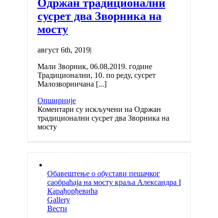
Одржан традиционални
сусрет два Зворника на
мосту
август 6th, 2019
|
Мали Зворник, 06.08.2019. године
Традиционални, 10. по реду, сусрет
Малозворничана [...]
Опширније
Коментари су искључени
на Одржан
традиционални сусрет два Зворника на
мосту
Обавештење о обустави пешачког
саобраћаја на мосту краља Александра I
Карађорђевића
Gallery
Вести