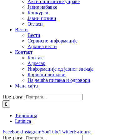
Акти општинске управе
Јавне набавке
Конкурси
Јавни позиви
Огласи
Вести
Вести
Сервисне информације
Архива вести
Контакт
Контакт
Адресар
Информације од јавног значаја
Корисни линкови
Најчешћа питања и одговори
Мапа сајта
Претрага:
Ћирилица
Latinica
Facebook
Instagram
YouTube
Twitter
Е-пошта
Претрага: