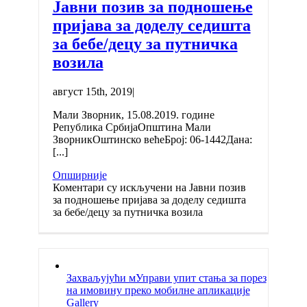
Јавни позив за подношење
пријава за доделу седишта
за бебе/децу за путничка
возила
август 15th, 2019
|
Мали Зворник, 15.08.2019. године
Република СрбијаОпштина Мали
ЗворникОштинско већеБрој: 06-1442Дана:
[...]
Опширније
Коментари су искључени
на Јавни позив
за подношење пријава за доделу седишта
за бебе/децу за путничка возила
Захваљујући мУправи упит стања за порез
на имовину преко мобилне апликације
Gallery