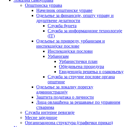
Локална самоуправа
Општинска управа
Начелник општинске управе
Одељење за финансије, општу управу и
друштвене делатности
Служба буџета
Служба за информационе технологије
(IT)
Одељење за привреду, урбанизам и
инспекцијске послове
Инспекцијски послови
Урбанизам
Урбанистички план
Обједињена процедура
Евиденција решења о озакоњењу
Служба за стручне послове органа
општине
Одељење за локалну пореску
администрацију
Заштита података о личности
Лица овлашћена за решавање по управним
стварима
Служба интерне ревизије
Месне заједнице
Организациона структура (графички приказ)