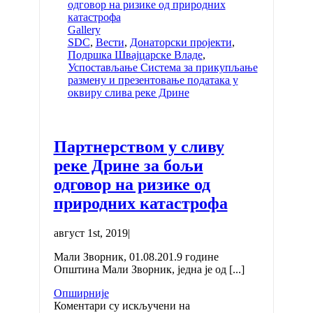
одговор на ризике од природних
катастрофа
Gallery
SDC
,
Вести
,
Донаторски пројекти
,
Подршка Швајцарске Владе
,
Успостављање Система за прикупљање
размену и презентовање података у
оквиру слива реке Дрине
Партнерством у сливу
реке Дрине за бољи
одговор на ризике од
природних катастрофа
август 1st, 2019
|
Мали Зворник, 01.08.201.9 године
Општина Мали Зворник, једна је од [...]
Опширније
Коментари су искључени
на