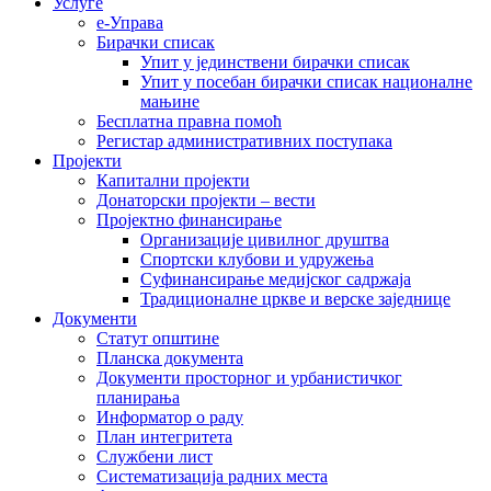
Услуге
е-Управа
Бирачки списак
Упит у јединствени бирачки списак
Упит у посебан бирачки списак националне
мањине
Бесплатна правна помоћ
Регистар административних поступака
Пројекти
Капитални пројекти
Донаторски пројекти – вести
Пројектно финансирање
Организације цивилног друштва
Спортски клубови и удружења
Суфинансирање медијског садржаја
Традиционалне цркве и верске заједнице
Документи
Статут општине
Планска документа
Документи просторног и урбанистичког
планирања
Информатор о раду
План интегритета
Службени лист
Систематизација радних места