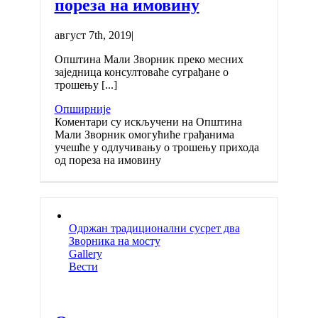
пореза на имовину
август 7th, 2019
|
Општина Мали Зворник преко месних
заједница консултоваће суграђане о
трошењу [...]
Опширније
Коментари су искључени
на Општина
Мали Зворник омогућиће грађанима
учешће у одлучивању о трошењу прихода
од пореза на имовину
Одржан традиционални сусрет два
Зворника на мосту
Gallery
Вести