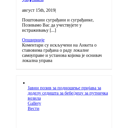
август 15th, 2019
|
Поштовани суграђани и суграђанке,
Позивамо Вас да учествујете у
истраживању [...]
Опширније
Коментари су искључени
на Анкета о
ставовима грађана о раду локалне
самоуправе и установа којима је оснивач
локална управа
Јавни позив за подношење пријава за
доделу седишта за бебе/децу за путничка
возила
Gallery
Вести