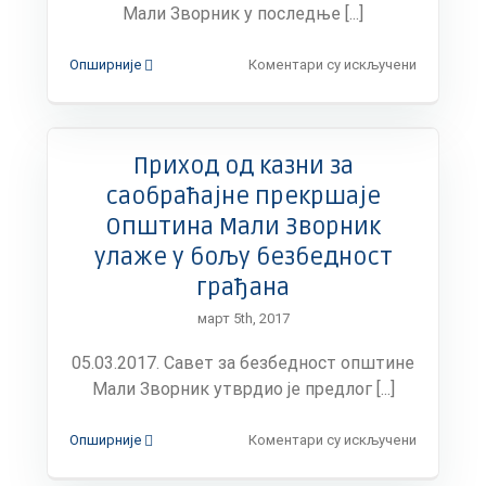
области
Мали Зворник у последње [...]
спорта
на
Опширније
Коментари су искључени
За
подстицај
наталитет
у
Приход од казни за
Малом
Зворнику
саобраћајне прекршаје
у
Општина Мали Зворник
2017.
години
улаже у бољу безбедност
опредељ
грађана
6
милиона
март 5th, 2017
300
000
05.03.2017. Савет за безбедност општине
динара
Мали Зворник утврдио је предлог [...]
на
Опширније
Коментари су искључени
Приход
од