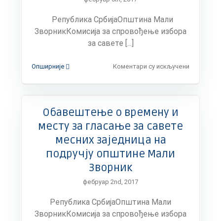
Република СрбијаОпштина Мали
ЗворникКомисија за спровођење избора
за савете [...]
на
Опширније
Коментари су искључени
Извештај
о
спроведе
изборима
Обавештење о времену и
за
савете
месту за гласање за савете
месних
месних заједница на
заједница
подручју општине Мали
Зворник
фебруар 2nd, 2017
Република СрбијаОпштина Мали
ЗворникКомисија за спровођење избора