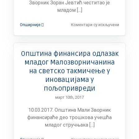
Зворник Зоран Јевтић честитао је
младом [...]
на
Опширније
Коментари су искључени
Честитке
младом
сликару
Дејану
Општина финансира одлазак
Крстићу
из
младог Малозворничанина
Малог
на светско такмичење у
Зворника
на
иновацијама у
првој
пољопривреди
самосталн
изложби
март 10th, 2017
у
галерији
10.03.2017. Општина Мали Зворник
САНУ
финансираће део трошкова учешћа
у
младог стручњака [...]
Новом
Саду