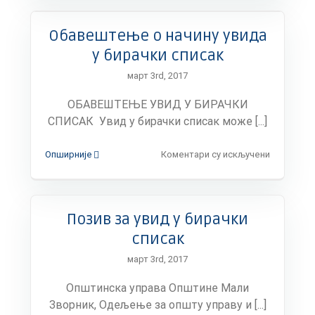
казни
за
Обавештење о начину увида
саобраћај
прекршај
у бирачки списак
Општина
март 3rd, 2017
Мали
Зворник
ОБАВЕШТЕЊЕ УВИД У БИРАЧКИ
улаже
у
СПИСАК Увид у бирачки списак може [...]
бољу
безбедно
на
Опширније
Коментари су искључени
грађана
Обавешт
о
начину
увида
Позив за увид у бирачки
у
бирачки
списак
списак
март 3rd, 2017
Општинска управа Општине Мали
Зворник, Одељење за општу управу и [...]