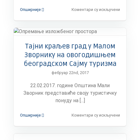
на
Опширније
Коментари су искључени
Предста
на
Сајму
туризма
Мали
Тајни краљев град у Малом
Зворник
почео
Зворнику на овогодишњем
презентац
београдском Сајму туризма
домаће
кухиње,
фебруар 22nd, 2017
традиције
и
22.02.2017. године Општина Мали
културе
Зворник представиће своју туристичку
понуду на [...]
на
Опширније
Коментари су искључени
Тајни
краљев
град
у