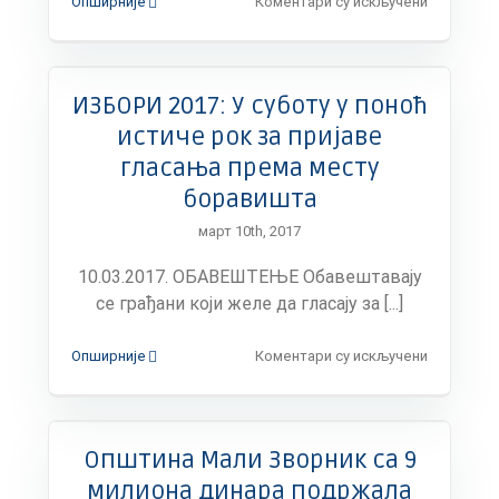
на
Опширније
Коментари су искључени
Општина
финансир
одлазак
младог
ИЗБОРИ 2017: У суботу у поноћ
Малозвор
на
истиче рок за пријаве
светско
гласања према месту
такмичењ
у
боравишта
иновација
март 10th, 2017
у
пољоприв
10.03.2017. ОБАВЕШТЕЊЕ Обавештавају
се грађани који желе да гласају за [...]
на
Опширније
Коментари су искључени
ИЗБОРИ
2017:
У
суботу
Општина Мали Зворник са 9
у
поноћ
милиона динара подржала