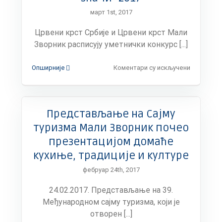
цивилне
март 1st, 2017
заштите
–
Црвени крст Србије и Црвени крст Мали
01.
март
Зворник расписују уметнички конкурс [...]
на
Опширније
Коментари су искључени
Расписан
конкурс
„Крв
живот
Представљање на Сајму
значи“
2017
туризма Мали Зворник почео
презентацијом домаће
кухиње, традиције и културе
фебруар 24th, 2017
24.02.2017. Представљање на 39.
Међународном сајму туризма, који је
отворен [...]