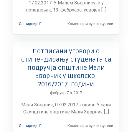
17.02.2017. У Малом Зворнику је у
право
понедељак, 13. фебруара, усвојен [...]
из
Београда
на
Опширније
Коментари су искључени
Покренут
иницијати
за
уређење
Потписани уговори о
путних
прелаза
стипендирању студената са
на
подручја општине Мали
прузи
Шабац
Зворник у школској
–
2016/2017. години
Зворник
град
фебруар 7th, 2017
Мали Зворник, 07.02.2017. године У сали
Скупштине општине Мали Зворник [...]
на
Опширније
Коментари су искључени
Потписан