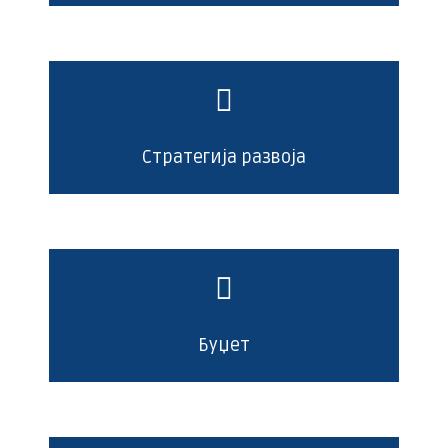
Стратегија развоја
Буџет