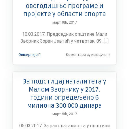
истиче
овогодишње програме и
рок
за
пројекте у области спорта
пријаве
март 9th, 2017
гласања
према
10.03.2017. Председник општине Мали
месту
боравишт
Зворник Зоран Јевтић у четвртак, 09. [...]
на
Опширније
Коментари су искључени
Општина
Мали
Зворник
са
За подстицај наталитета у
9
милиона
Малом Зворнику у 2017.
динара
години опредељено 6
подржала
овогоди
милиона 300 000 динара
програме
март 5th, 2017
и
пројекте
05.03.2017. За раст наталитета у општини
у