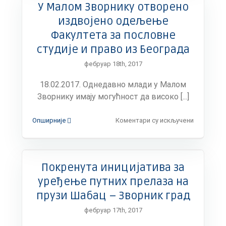
У Малом Зворнику отворено
Малом
Зворнику
издвојено одељење
на
Факултета за пословне
овогоди
београдс
студије и право из Београда
Сајму
фебруар 18th, 2017
туризма
18.02.2017. Однедавно млади у Малом
Зворнику имају могућност да високо [...]
на
Опширније
Коментари су искључени
У
Малом
Зворнику
отворено
Покренута иницијатива за
издвојено
одељење
уређење путних прелаза на
Факултет
прузи Шабац – Зворник град
за
пословне
фебруар 17th, 2017
студије
и