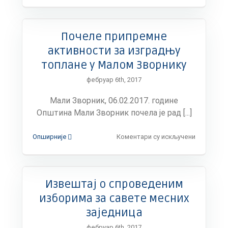
уговори
о
стипенди
Почеле припремне
студената
са
активности за изградњу
подручја
топлане у Малом Зворнику
општине
Мали
фебруар 6th, 2017
Зворник
у
Мали Зворник, 06.02.2017. године
школској
Општина Мали Зворник почела је рад [...]
2016/2017.
години
на
Опширније
Коментари су искључени
Почеле
припремн
активнос
за
Извештај о спроведеним
изградњу
топлане
изборима за савете месних
у
заједница
Малом
Зворнику
фебруар 6th, 2017