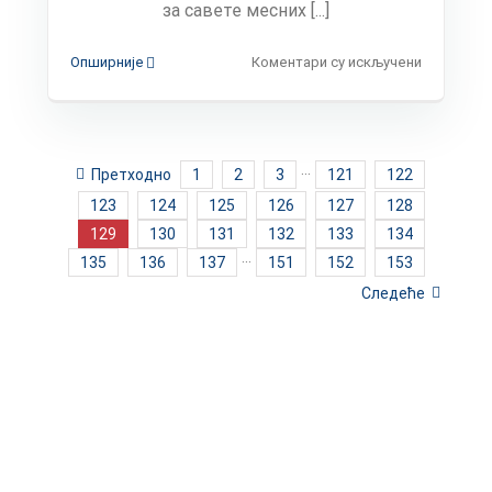
за савете месних [...]
на
Опширније
Коментари су искључени
Обавешт
о
времену
и
месту
Претходно
1
2
3
···
121
122
за
123
124
125
126
127
128
гласање
за
129
130
131
132
133
134
савете
135
136
137
···
151
152
153
месних
заједница
Следеће
на
подручју
општине
Мали
Зворник