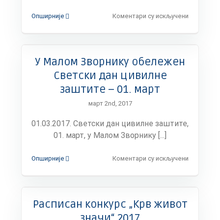
на
Опширније
Коментари су искључени
Позив
за
увид
у
У Малом Зворнику обележен
бирачки
списак
Светски дан цивилне
заштите – 01. март
март 2nd, 2017
01.03.2017. Светски дан цивилне заштите,
01. март, у Малом Зворнику [...]
на
Опширније
Коментари су искључени
У
Малом
Зворнику
обележен
Расписан конкурс „Крв живот
Светски
дан
значи“ 2017